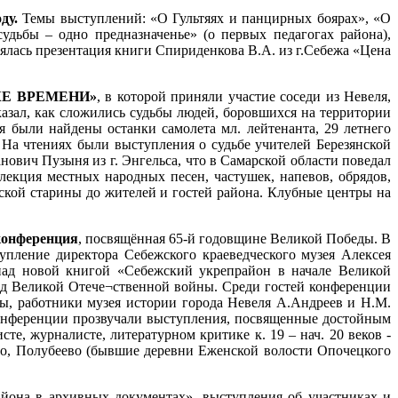
ду.
Темы выступлений: «О Гультяях и панцирных боярах», «О
дьбы – одно предназначенье» (о первых педагогах района),
ялась презентация книги Спириденкова В.А. из г.Себежа «Цена
ТОКЕ ВРЕМЕНИ»
, в которой приняли участие соседи из Невеля,
казал, как сложились судьбы людей, боровшихся на территории
я были найдены останки самолета мл. лейтенанта, 29 летнего
. На чтениях были выступления о судьбе учителей Березянской
ович Пузыня из г. Энгельса, что в Самарской области поведал
ллекция местных народных песен, частушек, напевов, обрядов,
ской старины до жителей и гостей района. Клубные центры на
конференция
, посвящённая 65-й годовщине Великой Победы. В
пление директора Себежского краеведческого музея Алексея
над новой книгой «Себежский укрепрайон в начале Великой
од Великой Отече¬ственной войны. Среди гостей конференции
лы, работники музея истории города Невеля А.Андреев и Н.М.
 конференции прозвучали выступления, посвященные достойным
те, журналисте, литературном критике к. 19 – нач. 20 веков -
о, Полубеево (бывшие деревни Еженской волости Опочецкого
айона в архивных документах», выступления об участниках и