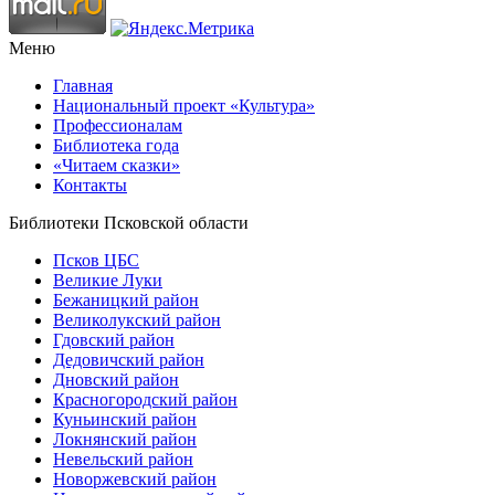
Меню
Главная
Национальный проект «Культура»
Профессионалам
Библиотека года
«Читаем сказки»
Контакты
Библиотеки Псковской области
Псков ЦБС
Великие Луки
Бежаницкий район
Великолукский район
Гдовский район
Дедовичский район
Дновский район
Красногородский район
Куньинский район
Локнянский район
Невельский район
Новоржевский район