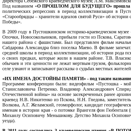
директора Себежского краеведческого музея; Л.М. Максимовско
Под названием «
О ПРОШЛОМ ДЛЯ БУДУЩЕГО» прошла 4 меж
политических репрессиях в период коллективизации в Пуст
«Старообрядцы – хранители идеалов святой Руси» об истории 
Победы».
В 2009 году в Пустошкинском историко-краеведческом музее
Опочки, Новосокольников, прибыли гости из Пскова, Саратовс
нашего района с фашистами. Был представлен фильм начальни
Сабдарова Александра близ поселка Маево. В фильме запечатл
средней школы в период коллективизации, об истории рода пс
о своих предках, которые жили в нашем районе. Т.В. Власико
обычаев и эти ценности не лежат мертвым грузом, фольклорн
селе узнают и записывают рассказы о судьбах местных жителей
«ИХ ИМЕНА ДОСТОЙНЫ ПАМЯТИ» - под таким названием в 2
Программе конференции были: видеофильм «Пустошка - мой 
Станиславовича Петренко. Владимир Александрович Спирид
Отечественной войны» на основе засекреченных ранее архив
краевед Н.В. Никитенко из Пскова, Н.Н. Гнедова, заместите
Волкова, А.Г. Желамский, геоморфолог, кандидат географиче
именам в истории края - о потомке Врангеля фон Гюбенталя (и
Михаилу Осиповичу Меньшикову. Детство Михаила Осиповича
уезда).
В 2011 году состоялись 3 краеведческие чтения «В ПО