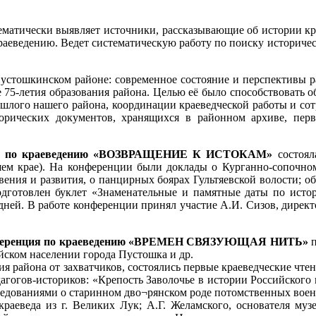
тематически выявляет источники, рассказывающие об истории кр
раеведению. Ведет систематическую работу по поиску историчес
устошкинском районе: современное состояние и перспективы ра
е 75-летия образования района. Целью её было способствовать
рошлого нашего района, координации краеведческой работы и со
рических документов, хранящихся в районном архиве, перв
ия по краеведению «ВОЗВРАЩЕНИЕ К ИСТОКАМ»
состояла
ашем крае). На конференции были доклады о Курганно-сопочн
вения и развития, о панцирных боярах Гультяевской волости; об
подготовлен буклет «Знаменательные и памятные даты по ист
 дней. В работе конференции принял участие А.И. Сизов, директ
еренция по краеведению «ВРЕМЕН СВЯЗУЮЩАЯ НИТЬ»
п
йском населении города Пустошка и др.
ия района от захватчиков, состоялись первые краеведческие ч
ов-историков: «Крепость Заволочье в истории Российского го
следованиями о старинном дво¬рянском роде потомственных вое
краеведа из г. Великих Лук; А.Г. Желамского, основателя муз