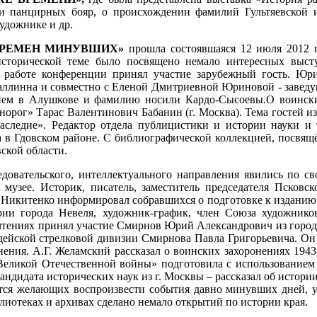
и панцирных бояр, о происхождении фамилий Гультяевской и
удожнике и др.
ДЫ ВРЕМЕН МИНУВШИХ»
прошла состоявшаяся 12 июля 2012 г
сторической теме было посвящено немало интересных высту
 работе конференции принял участие зарубежный гость. Юр
Таллинна и совместно с Еленой Дмитриевной Юриновой - заведу
ием в Алушкове и фамилию носили Кардо-Сысоевы.О воинских
рог» Тарас Валентинович Бабанин (г. Москва). Тема гостей из
наследие». Редактор отдела публицистики и истории науки и 
в Гдовском районе. С библиографической коллекцией, посвящ
ской области.
довательского, интеллектуального направления явились по с
музее. Историк, писатель, заместитель председателя Псковс
 Никитенко информировал собравшихся о подготовке к изданию 
и города Невеля, художник-график, член Союза художников
 чтениях принял участие Смирнов Юрий Александрович из горо
рдейской стрелковой дивизии Смирнова Павла Григорьевича. Он 
нения. А.Г. Желамский рассказал о воинских захоронениях 194
 Великой Отечественной войны» подготовила с использованием 
ндидата исторических наук из г. Москвы – рассказал об истори
тся желающих воспроизвести события давно минувших дней, уз
блиотеках и архивах сделано немало открытий по истории края.