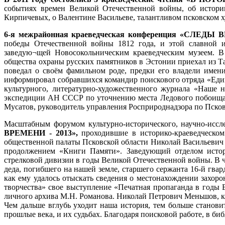
событиях времен Великой Отечественной войны, об истори
Кирпичевых, о Валентине Васильеве, талантливом псковском х
6-я межрайонная краеведческая конференция «СЛЕ
победы Отечественной войны 1812 года, и этой славной и
заведую¬щей Новосокольническим краеведческим музеем. В
общества охраны русских памятников в Эстонии приехал из 
поведал о своём фамильном роде, предки его владели имен
информировал собравшихся командир поискового отряда «Едино
культурного, литературно-художественного журнала «Наше 
экспедиции АН СССР по уточнению места Ледового побоища 
Мусатов, руководитель управления Росприроднадзора по Псков
Масштабным форумом культурно-исторического, научно-иссле
ВРЕМЕНИ - 2013»,
проходившие в историко-краеведческом 
общественной палаты Псковской области Николай Васильевич
продолжением «Книги Памяти». Заведующий отделом истори
стрелковой дивизии в годы Великой Отечественной войны. В
деда, погибшего на нашей земле, старшего сержанта 16-й гва
как ему удалось отыскать сведения о местонахождении захоро
творчества» свое выступление «Печатная пропаганда в годы
личного архива М.Н. Романова. Николай Петрович Меньшов, ка
Чем дальше вглубь уходит наша история, тем больше станови
прошлые века, и их судьбах. Благодаря поисковой работе, в би