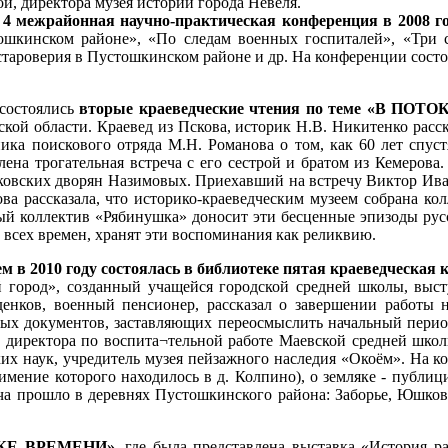
й, директора музея истории города Невеля.
районная научно-практическая конференция в 2008 го
ошкинском районе», «По следам военных госпиталей», «Три су
староверия в Пустошкинском районе и др. На конференции состо
 состоялись
вторые краеведческие чтения по теме «В ПО
кой области. Краевед из Пскова, историк Н.В. Никитенко расс
ка поискового отряда М.Н. Романова о том, как 60 лет спуст
ена трогательная встреча с его сестрой и братом из Кемерова
ковских дворян Назимовых. Приехавший на встречу Виктор Иван
ва рассказала, что историко-краеведческим музеем собрана ко
ый коллектив «Рябинушка» доносит эти бесценные эпизоды рус
 всех времен, хранят эти воспоминания как реликвию.
010 году состоялась в библиотеке пятая краеведческая 
город», созданный учащейся городской средней школы, высту
енков, военный пенсионер, рассказал о завершении работы 
ных документов, заставляющих переосмыслить начальный пери
ль директора по воспита¬тельной работе Маевской средней шко
ских наук, учредитель музея пейзажного наследия «Окоём». На
мение которого находилось в д. Колпино), о земляке - публицис
 прошло в деревнях Пустошкинского района: Заборье, Юшков
ТОКЕ ВРЕМЕНИ»,
где была представлена выставка «История р