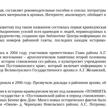
ая, составляет рекомендательные пособия и списки литературы
ких материалов в архивах, Интернете; анализирует, обобщает и
звития) под таким названием состоялась первая краеведческая
 объединению усилий всех краеведов и людей, неравнодушных к
трудничеству, созданию при библиотеке Центра информации по
ых номеров районной газеты, последних находок историко-
сь в 2004 году, участников приветствовал Глава района А.Г.
ом могильнике – археологическом памятнике второй половины
 истории становления сел района, о культпросвет учреждениях
ории Пустошкинского края», который включает информацию о
ор Великолукского Государственного архива и А.Г. Желамский,
рошла в 2006 году. Прозвучали доклады о районном архиве, об
тения в историко-краеведческом музее под названием «ПОМНИТЬ
сударства» и «Пустошкинский район в период становления».
нных Бенеке фон Дуве. Много новых исторических фактов было
ея «Окоем» д. Чернецово Невельского района; А.С. Петренко,