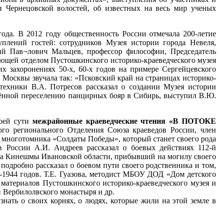
 Чернецовской волостей, об известных на весь мир ученых
ода. В 2012 году общественность России отмечала 200-летие
плений гостей: сотрудников Музея истории города Невеля,
ий Пав¬лович Мальцев, профессор философии, Председатель
ющей отделом Пустошкинского историко-краеведческого музея
 захоронениях 50-х, 60-х годов на примере Сергейцевского
 Москвы звучала так: «Псковский край на страницах историко-
техники В.А. Потресов рассказал о создании Музея истории
ённой переселению панцирных бояр в Сибирь, выступил В.Ю.
воей сути
межрайонные краеведческие чтения «В ПОТОКЕ
кого регионального Отделения Союза краеведов России, член
многотомника «Солдаты Победы», который станет своего рода
 России А.И. Андреев рассказал о боевых действиях 112-й
да Кинешмы Ивановской области, прибывший на могилу своего
подробно рассказал о боевом пути своего родственника и том,
3-1944 годов. Т.Е. Гуазова, методист МБОУ ДОД «Дом детского
материалов Пустошкинского историко-краеведческого музея и
и Вербилолвского монастыря и др.
нать о своих корнях, о людях, которые жили на этой земле в