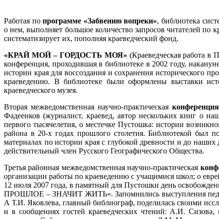
Работая по
программе «Забвению вопреки»
, библиотека сис
о нем, выполняет большое количество запросов читателей по к
систематизирует их, пополняя краеведческий фонд.
«КРАЙ МОЙ – ГОРДОСТЬ МОЯ»
(Краеведческая работа в П
конференция, проходившая в библиотеке в 2002 году, наканун
истории края для воссоздания и сохранения исторического п
краеведению. В библиотеке были оформлены выставки исто
краеведческого музея.
Вторая межведомственная научно-практическая
конференц
Фадеенков (журналист, краевед, автор нескольких книг о н
первого тысячелетия, о местечке Пустошка: истории возникно
района в 20-х годах прошлого столетия. Библиотекой был 
материалах по истории края с глубокой древности и до наших
действительный член Русского Географического Общества.
Третья районная межведомственная научно-практическая
конф
организации работы по краеведению с учащимися школ; о евре
12 июля 2007 года, в памятный для Пустошки день освобожден
ПРОШЛОЕ – ЗНАЧИТ ЖИТЬ». Запомнились выступления педагог
А Т.И. Яковлева, главный библиограф, поделилась своими ис
и в сообщениях гостей краеведческих чтений: А.И. Сизова, 