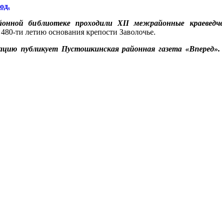
од.
онной библиотеке проходили XII межрайонные краеведче
480-ти летию основания крепости Заволочье.
ацию публикует Пустошкинская районная газета «Вперед». 