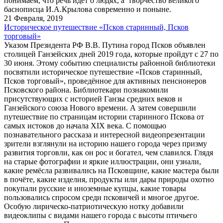
понимаем, что речь идёт о людях, а творчество великого
баснописца И.А.Крылова современно и поныне.
21 Февраля, 2019
Историческое путешествие «Псков старинный, Псков
торговый»
Указом Президента РФ В.В. Путина город Псков объявлен
столицей Ганзейских дней 2019 года, которые пройдут с 27 по
30 июня. Этому событию специалисты районной библиотеки
посвятили историческое путешествие «Псков старинный,
Псков торговый», проведённое для активных пенсионеров
Псковского района. Библиотекари познакомили
присутствующих с историей Ганзы средних веков и
Ганзейского союза Нового времени. А затем совершили
путешествие по страницам истории старинного Пскова от
самых истоков до начала XIX века. С помощью
познавательного рассказа и интересной видеопрезентации
зрители взглянули на историю нашего города через призму
развития торговли, как он рос и богател, чем славился. Глядя
на старые фотографии и яркие иллюстрации, они узнали,
какие ремёсла развивались на Псковщине, какие мастера были
в почёте, какие изделия, продукты или дары природы охотно
покупали русские и иноземные купцы, какие товары
пользовались спросом среди псковичей и многое другое.
Особую лирическо-патриотическую нотку добавили
видеоклипы с видами нашего города с высоты птичьего