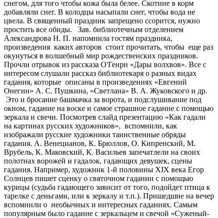
снегом, для того чтобы кожа была белее. Скотине в корм
добавляли снег. В колодцы насыпали снег, чтобы вода не
цвела. В священный праздник запрещено ссорится, нужно
простить все обиды. Зав. библиотечным отделением
Александрова Н. П. напомнила гостям праздника,
произведения каких авторов стоит прочитать, чтобы еще раз
окунуться в волшебный мир рождественских праздников.
Прочли отрывок из рассказа О'Генри «Дары волхвов». Все с
интересом слушали рассказ библиотекаря о разных видах
гадания, которые описаны в произведениях «Евгений
Онегин» А. С. Пушкина, «Светлана» В. А. Жуковского и др.
Это и бросание башмачка за ворота, и подслушивание под
окном, гадание на воске и самое страшное гадание с помощью
зеркала и свечи. Посмотрев слайд презентацию «Как гадали
на картинах русских художников», вспомнили, как
изображали русские художники таинственные обряды
гадания. А. Венецианов, К. Брюллов, О. Кипренский, М.
Врубель, К. Маковский, К. Васильев запечатлели на своих
полотнах ворожей и гадалок, гадающих девушек, сцены
гадания. Например, художник 1-й половины XIX века Егор
Солнцев пишет сценку о святочном гадании с помощью
курицы (судьба гадающего зависит от того, подойдет птица к
тарелке с деньгами, или к зеркалу и т.п.). Пришедшие на вечер
вспомнили о необычных и интересных гаданиях. Самым
популярным было гадание с зеркальцем и свечой «Суженый-