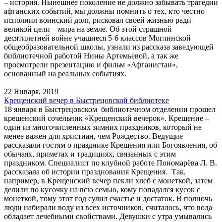
– история. Нынешнее поколение не должно забывать трагедии
афганских событий, мы должны помнить о тех, кто честно
исполнил воинский долг, рисковал своей жизнью ради
великой цели – мира на земле. Об этой страшной
десятилетней войне учащиеся 5-6 классов Моглинской
общеобразовательной школы, узнали из рассказа заведующей
библиотечной работой Нины Артемьевой, а так же
просмотрели презентацию и фильм «Афганистан»,
основанный на реальных событиях.
22 Января, 2019
Крещенский вечер в Быстрецовской библиотеке
18 января в Быстрецовском библиотечном отделении прошел
крещенский сочельник «Крещенский вечерок». Крещение –
один из многочисленных зимних праздников, который не
менее важен для христиан, чем Рождество. Ведущие
рассказали гостям о празднике Крещения или Богоявления, об
обычаях, приметах и традициях, связанных с этим
праздником. Специалист по клубной работе Пономарёва Л. В.
рассказала об истории празднования Крещения. Так,
например, в Крещенский вечер пекли хлеб с монеткой, затем
делили по кусочку на всю семью, кому попадался кусок с
монеткой, тому этот год сулил счастье и достаток. В полночь
люди набирали воду из всех источников, считалось, что вода
обладает лечебными свойствами. Девушки с утра умывались