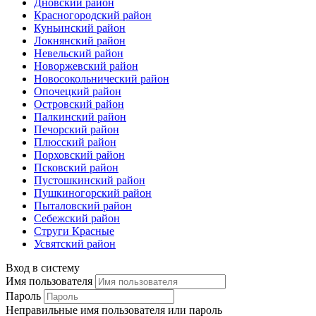
Дновский район
Красногородский район
Куньинский район
Локнянский район
Невельский район
Новоржевский район
Новосокольнический район
Опочецкий район
Островский район
Палкинский район
Печорский район
Плюсский район
Порховский район
Псковский район
Пустошкинский район
Пушкиногорский район
Пыталовский район
Себежский район
Струги Красные
Усвятский район
Вход в систему
Имя пользователя
Пароль
Неправильные имя пользователя или пароль