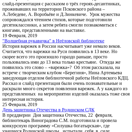
слайд-презентация с рассказом о трёх героях-десантниках,
проживавших на территории Псковского района –
А.Лебедеве, А. Воробьёве и Д.Зинкевиче. Урок мужества
сопровождался чтением стихов, которые подготовили
десятиклассники, а затем ребята смогли познакомиться с
книгами, представленными на выставке.
19 Февраля, 2019
"Волшебная рукавичка" в Неёловской библиотеке
История варежек в России насчитывает уже немало веков.
Считается, что варежки на Руси появились в 13 веке. Но
скорее всего это произошло гораздо раньше, просто
пользовались ими до 13 века только крестьяне. Откуда же
появилось это слово – «варежка»? Об этом рассказала, на
встрече с творческим клубом «Берегиня», Нина Артемьева
заведующая отделом библиотечной работы Неёловского КДЦ.
Рассказ и слайд презентация были очень познавательные и
раскрыли много секретов появления варежек. А у каждого из
представленных на мероприятии изделий оказалась тоже своя
интересная история.
25 Февраля, 2019
День защитника Отечества в Родинском СДК
В преддверии Дня защитника Отечества, 22 февраля,
библиотекарь Виноградова С.М. подготовила и провела
конкурсную программу «Силушка богатырская», где
учащиеся Родинской школы испытали себя в силе,