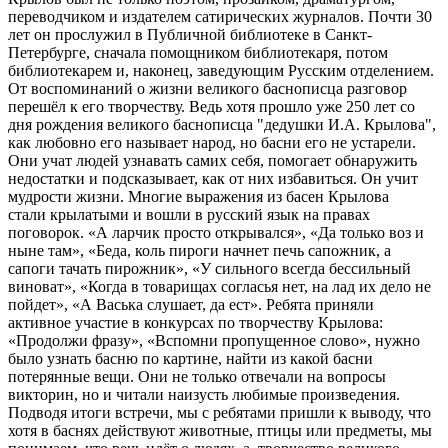
переводчиком и издателем сатирических журналов. Почти 30
лет он прослужил в Публичной библиотеке в Санкт-
Петербурге, сначала помощником библиотекаря, потом
библиотекарем и, наконец, заведующим Русским отделением.
От воспоминаний о жизни великого баснописца разговор
перешёл к его творчеству. Ведь хотя прошло уже 250 лет со
дня рождения великого баснописца "дедушки И.А. Крылова",
как любовно его называет народ, но басни его не устарели.
Они учат людей узнавать самих себя, помогает обнаружить
недостатки и подсказывает, как от них избавиться. Он учит
мудрости жизни. Многие выражения из басен Крылова
стали крылатыми и вошли в русский язык на правах
поговорок. «А ларчик просто открывался», «Да только воз и
ныне там», «Беда, коль пироги начнет печь сапожник, а
сапоги тачать пирожник», «У сильного всегда бессильный
виноват», «Когда в товарищах согласья нет, на лад их дело не
пойдет», «А Васька слушает, да ест». Ребята приняли
активное участие в конкурсах по творчеству Крылова:
«Продолжи фразу», «Вспомни пропущенное слово», нужно
было узнать басню по картине, найти из какой басни
потерянные вещи. Они не только отвечали на вопросы
викторин, но и читали наизусть любимые произведения.
Подводя итоги встречи, мы с ребятами пришли к выводу, что
хотя в баснях действуют животные, птицы или предметы, мы