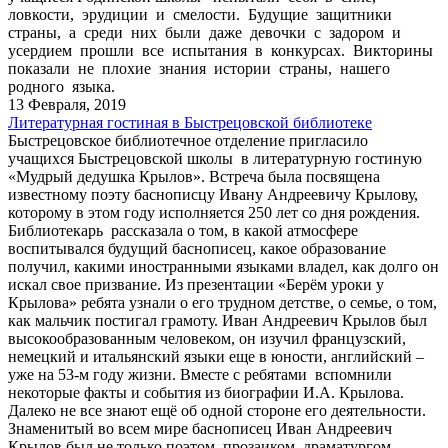
ловкости, эрудиции и смелости. Будущие защитники
страны, а среди них были даже девочки с задором и
усердием прошли все испытания в конкурсах. Викторины
показали не плохие знания истории страны, нашего
родного языка.
13 Февраля, 2019
Литературная гостиная в Быстрецовской библиотеке
Быстрецовское библиотечное отделение пригласило
учащихся Быстрецовской школы в литературную гостиную
«Мудрый дедушка Крылов». Встреча была посвящена
известному поэту баснописцу Ивану Андреевичу Крылову,
которому в этом году исполняется 250 лет со дня рождения.
Библиотекарь рассказала о том, в какой атмосфере
воспитывался будущий баснописец, какое образование
получил, какими иностранными языками владел, как долго он
искал свое призвание. Из презентации «Берём уроки у
Крылова» ребята узнали о его трудном детстве, о семье, о том,
как мальчик постигал грамоту. Иван Андреевич Крылов был
высокообразованным человеком, он изучил французский,
немецкий и итальянский языки еще в юности, английский –
уже на 53-м году жизни. Вместе с ребятами вспомнили
некоторые факты и события из биографии И.А. Крылова.
Далеко не все знают ещё об одной стороне его деятельности.
Знаменитый во всем мире баснописец Иван Андреевич
Крылов был не только поэтом, прозаиком, драматургом,