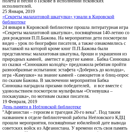
полета и песни о Пскове в исполнении псковских
исполнителей.
25 Января, 2019
«Секреты малахитовой шкатулки» узнали в Кировской
библиотеке
24 января в Кировской библиотеке прошла литературная игра
«Секреты малахитовой шкатулки», посвящённая 140-летию со
дня рождения П.П.Бажова. На мероприятии дети посмотрели
видео - урок по биографии писателя, а также ознакомились с
выставкой на которой кроме книг П.П.Бажова были
представлены: малахитовая шкатулка, броши и украшения из
природных камней, аметист и другие камни . Бабка Синюшка
из сказки «Синюшкин колодёц» предложила ребятам пройти
разнообразные испытания: эстафета «Доберись до колодца»,
игра «Камушки» на знание камней - самоцветов и блиц-опрос
по сказам Бажова. В заключении мероприятия Бабка
Синюшка наградила призами победителей, и все вместе с
удовольствием посмотрели мультфильм «Огневушка –
поскакушка», по мотивам сказки писателя.
19 Февраля, 2019
День памяти в Неёловской библиотеке
"Афганистан – героизм и трагедия 20-го века". Под таким
названием в отделе библиотечной работы Неёловского КДЦ
прошли мероприятия, посвящённые юбилейной дате вывода
советских войск из Афганистана. У времени есть своя память