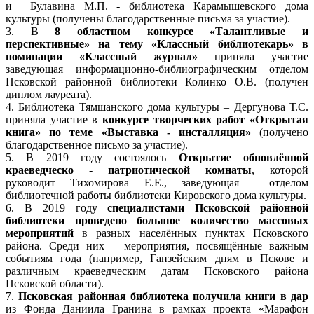
и Булавина М.П. - библиотека Карамышевского дома
культуры (получены благодарственные письма за участие).
3. В
8 областном конкурсе «Талантливые и
перспективные» на тему «Классный библиотекарь» в
номинации «Классный журнал»
приняла участие
заведующая информационно-библиографическим отделом
Псковской районной библиотеки Колинко О.В. (получен
диплом лауреата).
4. Библиотека Тямшанского дома культуры – Дергунова Т.С.
приняла участие в
конкурсе творческих работ «Открытая
книга» по теме «Выставка - инсталляция»
(получено
благодарственное письмо за участие).
5. В 2019 году состоялось
Открытие обновлённой
краеведческо - патриотической комнаты
, которой
руководит Тихомирова Е.Е., заведующая отделом
библиотечной работы библиотеки Кировского дома культуры.
6. В 2019 году
специалистами Псковской районной
библиотеки проведено большое количество массовых
мероприятий
в разных населённых пунктах Псковского
района. Среди них – мероприятия, посвящённые важным
событиям года (например, Ганзейским дням в Пскове и
различным краеведческим датам Псковского района
Псковской области).
7.
Псковская районная библиотека получила книги в дар
из Фонда Даниила Гранина в рамках проекта «Марафон