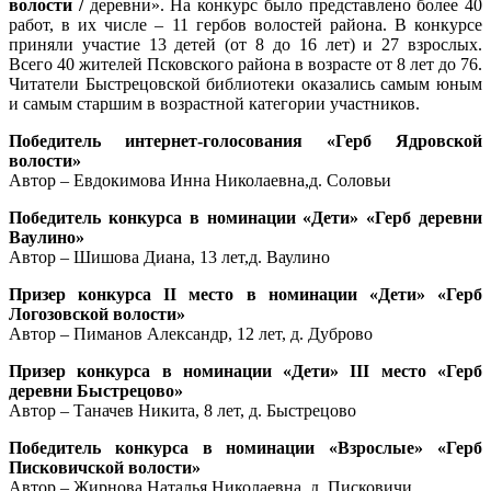
волости /
деревни». На конкурс было представлено более 40
работ, в их числе – 11 гербов волостей района. В конкурсе
приняли участие 13 детей (от 8 до 16 лет) и 27 взрослых.
Всего 40 жителей Псковского района в возрасте от 8 лет до 76.
Читатели Быстрецовской библиотеки оказались самым юным
и самым старшим в возрастной категории участников.
Победитель интернет-голосования «Герб Ядровской
волости»
Автор – Евдокимова Инна Николаевна,д. Соловьи
Победитель конкурса в номинации «Дети» «Герб деревни
Ваулино»
Автор – Шишова Диана, 13 лет,д. Ваулино
Призер конкурса II место в номинации «Дети» «Герб
Логозовской волости»
Автор – Пиманов Александр, 12 лет, д. Дуброво
Призер конкурса в номинации «Дети» III место «Герб
деревни Быстрецово»
Автор – Таначев Никита, 8 лет, д. Быстрецово
Победитель конкурса в номинации «Взрослые» «Герб
Писковичской волости»
Автор – Жирнова Наталья Николаевна, д. Писковичи