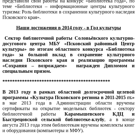
представили свои работы на конкурс «Библиотека года», по
теме «Библиотеки – информационные центры культурного
туризма: Роль библиотеки в сохранении культурного наследия
Псковского края».
Наши достижения в 2014 году - в Год культуры
Сектор библиотечной работы Соловьёвского культурно-
досугового центра МБУ «Псковский районный Центр
культуры» по итогам областного конкурса «Библиотека
года» за большой вклад в сохранение культурного
наследия Псковского края и р
еализацию программы
«Сохраняя – возрождаем»
награжден Дипломом и
специальным призом.
********************************************
В 2013 году в рамках областной долгосрочной целевой
программы «Культура Псковского региона в 2011-2015 гг.»
в мае 2013 года в Администрации области вручены
сертификаты на открытие модельных библиотек - сектору
библиотечной работы
Карамышевского КДЦ и
Быстрецовской сельской библиотеке-клубу
, а в конце
августа 2013 года этим библиотекам вручены комплекты книг
и оборудования (компьютеры и МФУ).