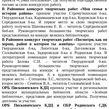
проекта «Сумка почтальона», где получили благодарственное
письмо за свою конкурсную работу.
В Районном конкурсе творческих работ «Моя семья в
истории района»
приняли участие Стремуткинская б-ка,
Гверздонская б-ка, Карамышевская взр.б-ка, Кировская б-ка и
Серёдкинская б-ка. И первое место за свою творческую
работу получила Шаповалова Е. В. – читатель Серёдкинской
биб-ки. Руководителями большинства творческих работ
представленных на конкурс являлись библиотекари.
В Районном конкурсе творческих работ «Посмотри, как он
хорош, район в котором ты живёшь»
приняли участие
Гверздонская б-ка, Липетская б-ка, Логозовская б-ка,
Соловьёвская б-ка, Задорожская б-ка и Родинская б-ка. В
литературной номинации первое место заняла творческая
работа Белова С.Н. – читателя Гверздонской б-ки.
Руководителями большинства творческих работ
представленных на конкурс в литературной номинации
являлись библиотекари. А в художественной номинации
первое место – Степанова Л.С.,читатель Задорожской биб-ки,
второе место – Семёнов В.А., читатель Соловьёвской б-ки.
ОРБ Писковичского КДЦ
приняла участие в региональном
конкурсе муниципальных библиотек области «Зелёная
библиотека», представив две конкурсные работы. Получены
дипломы за участие.
ОРБ Писковичского КДЦ и ОБР Родинского СДК