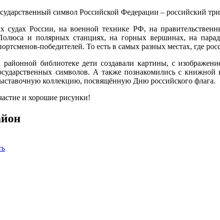
осударственный символ Российской Федерации – российский три
х судах России, на военной технике РФ, на правительствен
Полюса и полярных станциях, на горных вершинах, на парад
спортсменов-победителей. То есть в самых разных местах, где ро
 районной библиотеке дети создавали картины, с изображени
осударственных символов. А также познакомились с книжной 
ыставочную коллекцию, посвящённую Дню российского флага.
частие и хорошие рисунки!
айон
ть