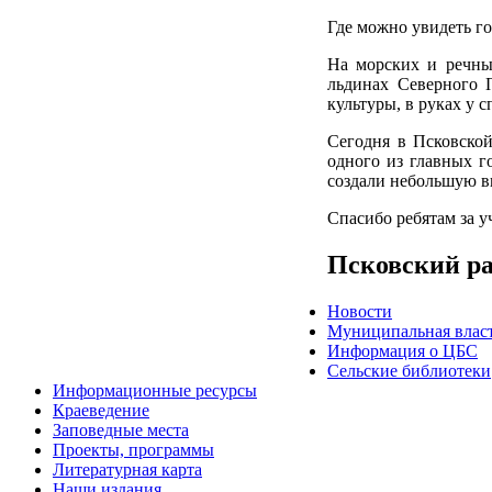
Где можно увидеть г
На морских и речны
льдинах Северного 
культуры, в руках у 
Сегодня в Псковской
одного из главных г
создали небольшую в
Спасибо ребятам за у
Псковский р
Новости
Муниципальная влас
Информация о ЦБС
Сельские библиотеки
Информационные ресурсы
Краеведение
Заповедные места
Проекты, программы
Литературная карта
Наши издания