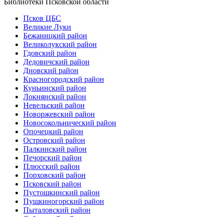
Библиотеки Псковской области
Псков ЦБС
Великие Луки
Бежаницкий район
Великолукский район
Гдовский район
Дедовичский район
Дновский район
Красногородский район
Куньинский район
Локнянский район
Невельский район
Новоржевский район
Новосокольнический район
Опочецкий район
Островский район
Палкинский район
Печорский район
Плюсский район
Порховский район
Псковский район
Пустошкинский район
Пушкиногорский район
Пыталовский район