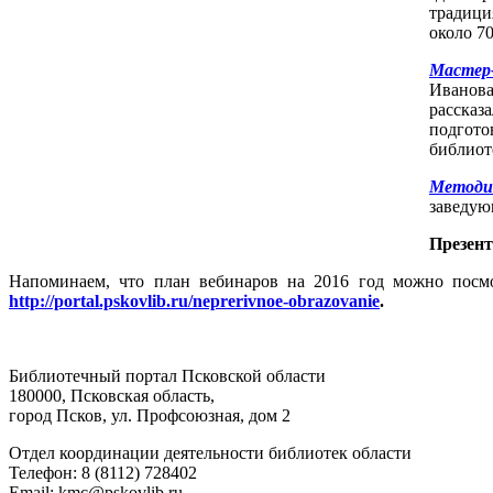
традици
около 7
Мастер-
Иванова
рассказ
подгот
библиот
Методи
заведую
Презе
Напоминаем, что план вебинаров на 2016 год можно посм
http://portal.pskovlib.ru/neprerivnoe-obrazovanie
.
Библиотечный портал Псковской области
180000, Псковская область,
город Псков, ул. Профсоюзная, дом 2
Отдел координации деятельности библиотек области
Телефон: 8 (8112) 728402
Email: kmc@pskovlib.ru