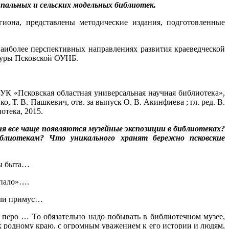
ипальных и сельcких модельных библиотек.
иона, представлены методические издания, подготовленные
аиболее перспективных направлениях развития краеведческой
атуры Псковской ОУНБ.
УК «Псковская областная универсальная научная библиотека»,
о, Т. В. Пашкевич, отв. за выпуск О. В. Акинфиева ; гл. ред. В.
отека, 2015.
ня все чаще появляются музейные экспозиции в библиотеках?
блиотекам? Что уникального хранят бережно псковские
ты быта…
епало»….
или примус…
еро … То обязательно надо побывать в библиотечном музее,
 к родному краю, с огромным уважением к его истории и людям,