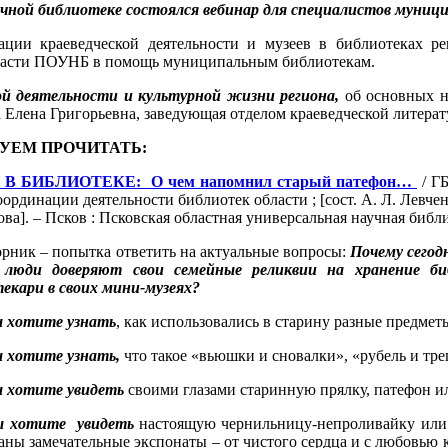
аучной библиотеке состоялся вебинар для специалистов муниц
ии краеведческой деятельности и музеев в библиотеках рег
бласти ПОУНБ в помощь муниципальным библиотекам.
ой деятельности и культурной жизни региона,
об основных н
ва Елена Григорьевна, заведующая отделом краеведческой литер
УЕМ ПРОЧИТАТЬ:
В БИБЛИОТЕКЕ: О чем напомнил старый патефон…
/ ГБ
ординации деятельности библиотек области ; [сост. А. Л. Левченк
ва]. – Псков : Псковская областная универсальная научная библи
орник – попытка ответить на актуальные вопросы:
П
очему сегод
 люди доверяют свои семейные реликвии на хранение би
екари в своих мини-музеях?
 хотите узнать
, как использовались в старину разные предме
 хотите узнать,
что такое «вьюшки и сновалки», «рубель и тр
 хотите увидеть
своими глазами старинную прялку, патефон 
ы хотите увидеть
настоящую чернильницу-непроливайку или п
раны замечательные экспонаты – от чистого сердца и с любовью