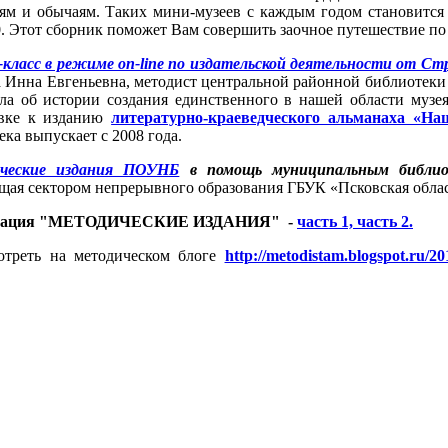
ям и обычаям. Таких мини-музеев с каждым годом становится 
0. Этот сборник поможет Вам совершить заочное путешествие п
класс в режиме on-line по издательской деятельности от С
 Инна Евгеньевна, методист центральной районной библиотек
ала об истории создания единственного в нашей области музе
овке к изданию
литературно-краеведческого альманаха «На
ека выпускает с 2008 года.
ческие издания ПОУНБ
в помощь муниципальным библио
щая сектором непрерывного образования ГБУК «Псковская облас
нтация "МЕТОДИЧЕСКИЕ ИЗДАНИЯ" -
часть 1,
часть 2.
отреть на методическом блоге
http://metodistam.blogspot.ru/20