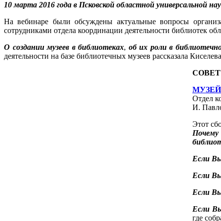
10 марта 2016 года в Псковской областной универсальной н
На вебинаре были обсуждены актуальные вопросы организац
сотрудниками отдела координации деятельности библиотек о
О создании музеев в библиотеках
,
об их роли в библиотечн
деятельности на базе библиотечных музеев рассказала Киселе
СОВЕТ
МУЗЕЙ 
Отдел ко
И. Павло
Этот сб
Почему
библиот
Если Вы
Если Вы
Если Вы
Если В
где соб