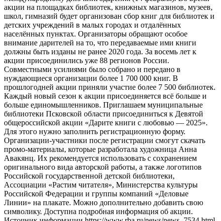
акции на площадках библиотек, книжных магазинов, музеев,
школ, гимназий будет организован сбор книг для библиотек и
детских учреждений в малых городах и отдалённых
населённых пунктах. Организаторы обращают особое
внимание дарителей на то, что передаваемые ими книги
должны быть изданы не ранее 2020 года. За восемь лет к
акции присоединились уже 88 регионов России.
Совместными усилиями было собрано и передано в
нуждающиеся организации более 1 700 000 книг. В
прошлогодней акции приняли участие более 7 500 библиотек.
Каждый новый сезон к акции присоединяется всё больше и
больше единомышленников. Приглашаем муниципальные
библиотеки Псковской области присоединиться к Девятой
общероссийской акции «Дарите книги с любовью — 2025».
Для этого нужно заполнить регистрационную форму.
Организации-участники после регистрации смогут скачать
промо-материалы, которые разработала художница Анна
Авакянц. Их рекомендуется использовать с сохранением
оригинального вида авторской работы, а также логотипов
Российской государственной детской библиотеки,
Ассоциации «Растим читателя», Министерства культуры
Российской Федерации и группы компаний «Деловые
Линии» на плакате. Можно дополнительно добавить свою
символику. Доступна подробная информация об акции.
Источник информации https://www.rba.ru/news/news_7534.html