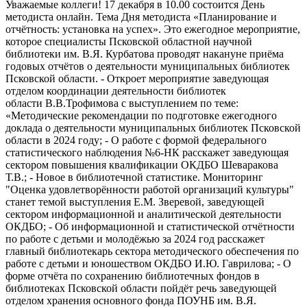
Уважаемые коллеги! 17 декабря в 10.00 состоится День
методиста онлайн. Тема Дня методиста «Планирование и
отчётность: установка на успех». Это ежегодное мероприятие,
которое специалисты Псковской областной научной
библиотеки им. В.Я. Курбатова проводят накануне приёма
годовых отчётов о деятельности муниципальных библиотек
Псковской области. - Откроет мероприятие заведующая
отделом координации деятельности библиотек
области В.В.Трофимова с выступлением по теме:
«Методические рекомендации по подготовке ежегодного
доклада о деятельности муниципальных библиотек Псковской
области в 2024 году; - О работе с формой федерального
статистического наблюдения №6-НК расскажет заведующая
сектором повышения квалификации ОКДБО Шеваракова
Т.В.; - Новое в библиотечной статистике. Мониторинг
"Оценка удовлетворённости работой организаций культуры"
станет темой выступления Е.М. Зверевой, заведующей
сектором информационной и аналитической деятельности
ОКДБО; - Об информационной и статистической отчётности
по работе с детьми и молодёжью за 2024 год расскажет
главный библиотекарь сектора методического обеспечения по
работе с детьми и юношеством ОКДБО И.Ю. Гаврилова; - О
форме отчёта по сохранению библиотечных фондов в
библиотеках Псковской области пойдёт речь заведующей
отделом хранения основного фонда ПОУНБ им. В.Я.