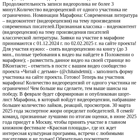
Продолжительность записи видеоролика не более 3
минут.Количество видеорецензий от одного участника не
ограниченно. Номинации Марафона: Современная литература
– видеоконтент (видеорецензия) на тему произведения
современных писателей.Признанная классика – видеоконтент
(видеорецензия) на тему произведения писателей
классической литературы. Заявки на участие в марафоне
принимаются с 01.12.2024 г. по 02.02.2025 г. на сайте проекта!
Для участия нужно: - снять видеорецензию на книгу (до 3
мин., полные требования к видео вы найдете в Положении о
марафоне); - разместить данное видео на своей странице во
ВКонтакте; - отметить в посте с вашим видео сообщество
проекта «Читай с детьми» (@chitaisdetmi); - заполнить форму
участника на сайте проекта. Готово! Теперь вы участник
марафона! Количество видеорецензий от одного участника не
ограничено! Чем больше вы сделаете, тем выше шансы на
победу. В феврале будет сформирован и опубликован шорт-
лист Марафона, в который войдут видеорецензии, набравшие
большее количество лайков, реакций, просмотров. 30 марта
2025 года экспертное жюри определит победителей. 8 семей/
команд, признанные лучшими по итогам оценки, в июне 2025
года приедут в Москву, чтобы принять участие в главном
книжном фестивале «Красная площадь», где их ждет
интересная культурная программа, встречи с любимыми
писателями и не только! Обязательно посмотрите