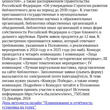
ценностей», а также распоряжением Правительства
Российской Федерации «Об утверждении Стратегии развития
библиотечного дела на период до 2030 года». К участию
приглашаются государственные и муниципальные
библиотеки, библиотеки научных и образовательных
организаций, библиотеки общественных организаций и
объединений, библиотеки иных организаций и иных форм
собственности Российской Федерации и стран ближнего и
дальнего зарубежья. Приём заявок продлится до 12 мая. К
рассмотрению принимаются заявки, который отвечают
требованиям, указанным в Положении, о реализованных
мероприятиях в 2024 году и в 2025 году (по май). Конкурс
проводится в четырёх номинациях: I номинация: «Лица
Победы»; II номинация: «Лучшее историческое интервью»; III
номинация: «Лучшее тематическое мероприятие»; IV
номинация: «Лучшая виртуальная выставка, представленная
на сайте библиотеки». Заполненные заявки (скачать форму)
высылаются по электронной почте kutevana@rsl.ru. В теме
письма нужно указать «Конкурс Победы», а также номер
номинации. Подробнее о Конкурсе читайте в Положении
Приглашаем принять участие в конкурсе! Источник
информации https://www.rba.ru/news/news_7505.html
13 Декабря, 2024
День методиста онлайн "Планирование и отчётность:
установка на успех"