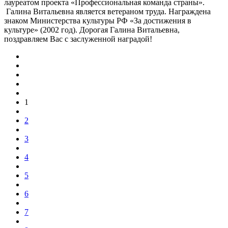
лауреатом проекта «Профессиональная команда страны».
Галина Витальевна является ветераном труда. Награждена
знаком Министерства культуры РФ «За достижения в
культуре» (2002 год). Дорогая Галина Витальевна,
поздравляем Вас с заслуженной наградой!
1
2
3
4
5
6
7