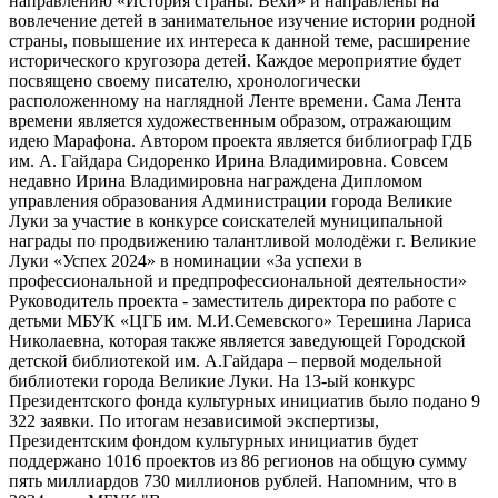
направлению «История страны. Вехи» и направлены на
вовлечение детей в занимательное изучение истории родной
страны, повышение их интереса к данной теме, расширение
исторического кругозора детей. Каждое мероприятие будет
посвящено своему писателю, хронологически
расположенному на наглядной Ленте времени. Сама Лента
времени является художественным образом, отражающим
идею Марафона. Автором проекта является библиограф ГДБ
им. А. Гайдара Сидоренко Ирина Владимировна. Совсем
недавно Ирина Владимировна награждена Дипломом
управления образования Администрации города Великие
Луки за участие в конкурсе соискателей муниципальной
награды по продвижению талантливой молодёжи г. Великие
Луки «Успех 2024» в номинации «За успехи в
профессиональной и предпрофессиональной деятельности»
Руководитель проекта - заместитель директора по работе с
детьми МБУК «ЦГБ им. М.И.Семевского» Терешина Лариса
Николаевна, которая также является заведующей Городской
детской библиотекой им. А.Гайдара – первой модельной
библиотеки города Великие Луки. На 13-ый конкурс
Президентского фонда культурных инициатив было подано 9
322 заявки. По итогам независимой экспертизы,
Президентским фондом культурных инициатив будет
поддержано 1016 проектов из 86 регионов на общую сумму
пять миллиардов 730 миллионов рублей. Напомним, что в