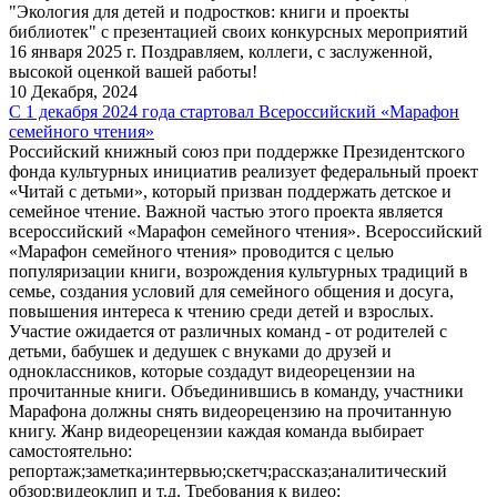
"Экология для детей и подростков: книги и проекты
библиотек" с презентацией своих конкурсных мероприятий
16 января 2025 г. Поздравляем, коллеги, с заслуженной,
высокой оценкой вашей работы!
10 Декабря, 2024
С 1 декабря 2024 года стартовал Всероссийский «Марафон
семейного чтения»
Российский книжный союз при поддержке Президентского
фонда культурных инициатив реализует федеральный проект
«Читай с детьми», который призван поддержать детское и
семейное чтение. Важной частью этого проекта является
всероссийский «Марафон семейного чтения». Всероссийский
«Марафон семейного чтения» проводится с целью
популяризации книги, возрождения культурных традиций в
семье, создания условий для семейного общения и досуга,
повышения интереса к чтению среди детей и взрослых.
Участие ожидается от различных команд - от родителей с
детьми, бабушек и дедушек с внуками до друзей и
одноклассников, которые создадут видеорецензии на
прочитанные книги. Объединившись в команду, участники
Марафона должны снять видеорецензию на прочитанную
книгу. Жанр видеорецензии каждая команда выбирает
самостоятельно:
репортаж;заметка;интервью;скетч;рассказ;аналитический
обзор;видеоклип и т.д. Требования к видео: