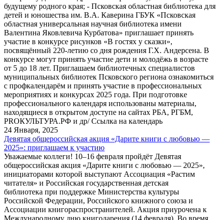
будущему родного края; - Псковская областная библиотека для
детей и юношества им. В.А. Каверина ГБУК «Псковская
областная универсальная научная библиотека имени
Валентина Яковлевича Курбатова» приглашает принять
участие в конкурсе рисунков «В гостях у сказки»,
посвящённый 220-летию со дня рождения Г.Х. Андерсена. В
конкурсе могут принять участие дети и молодёжь в возрасте
от 5 до 18 лет. Приглашаем библиотечных специалистов
муниципальных библиотек Псковского региона ознакомиться
с профкалендарём и принять участие в профессиональных
мероприятиях и конкурсах 2025 года. При подготовке
профессионального календаря использованы материалы,
находящиеся в открытом доступе на сайтах РБА, РГБМ,
PROКУЛЬТУРА.РФ и др/ Ссылка на календарь
24 Января, 2025
Девятая общероссийская акция «Дарите книги с любовью —
2025»: приглашаем к участию
Уважаемые коллеги! 10–16 февраля пройдёт Девятая
общероссийская акция «Дарите книги с любовью — 2025»,
инициаторами которой выступают Ассоциация «Растим
читателя» и Российская государственная детская
библиотека при поддержке Министерства культуры
Российской Федерации, Российского книжного союза и
Ассоциации книгораспространителей. Акция приурочена к
Международному дню книгодарения (14 февраля). Во время