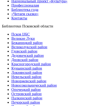
Национальный проект «Культура»
Профессионалам
Библиотека года
«Читаем сказки»
Контакты
Библиотеки Псковской области
Псков ЦБС
Великие Луки
Бежаницкий район
Великолукский район
Гдовский район
Дедовичский район
Дновский район
Красногородский район
Куньинский район
Локнянский район
Невельский район
Новоржевский район
Новосокольнический район
Опочецкий район
Островский район
Палкинский район
Печорский район