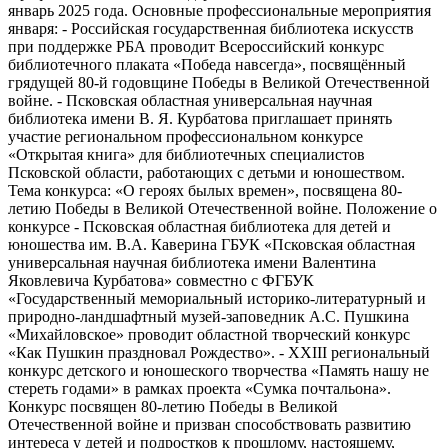
январь 2025 года. Основные профессиональные мероприятия
января: - Российская государственная библиотека искусств
при поддержке РБА проводит Всероссийский конкурс
библиотечного плаката «Победа навсегда», посвящённый
грядущей 80-й годовщине Победы в Великой Отечественной
войне. - Псковская областная универсальная научная
библиотека имени В. Я. Курбатова приглашает принять
участие региональном профессиональном конкурсе
«Открытая книга» для библиотечных специалистов
Псковской области, работающих с детьми и юношеством.
Тема конкурса: «О героях былых времен», посвящена 80-
летию Победы в Великой Отечественной войне. Положение о
конкурсе - Псковская областная библиотека для детей и
юношества им. В.А. Каверина ГБУК «Псковская областная
универсальная научная библиотека имени Валентина
Яковлевича Курбатова» совместно с ФГБУК
«Государственный мемориальный историко-литературный и
природно-ландшафтный музей-заповедник А.С. Пушкина
«Михайловское» проводит областной творческий конкурс
«Как Пушкин праздновал Рождество». - XХIII региональный
конкурс детского и юношеского творчества «Память нашу не
стереть годами» в рамках проекта «Сумка почтальона».
Конкурс посвящен 80-летию Победы в Великой
Отечественной войне и призван способствовать развитию
интереса у детей и подростков к прошлому, настоящему,