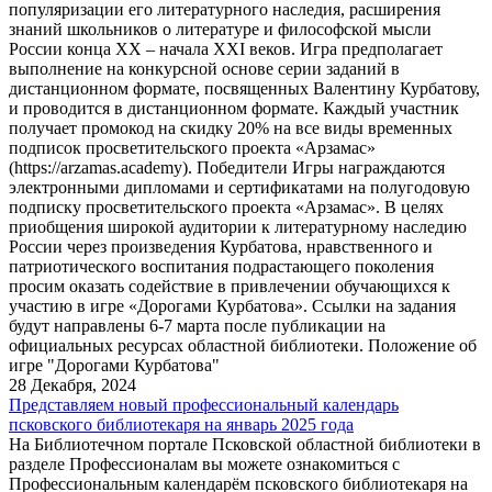
популяризации его литературного наследия, расширения
знаний школьников о литературе и философской мысли
России конца XX – начала XXI веков. Игра предполагает
выполнение на конкурсной основе серии заданий в
дистанционном формате, посвященных Валентину Курбатову,
и проводится в дистанционном формате. Каждый участник
получает промокод на скидку 20% на все виды временных
подписок просветительского проекта «Арзамас»
(https://arzamas.academy). Победители Игры награждаются
электронными дипломами и сертификатами на полугодовую
подписку просветительского проекта «Арзамас». В целях
приобщения широкой аудитории к литературному наследию
России через произведения Курбатова, нравственного и
патриотического воспитания подрастающего поколения
просим оказать содействие в привлечении обучающихся к
участию в игре «Дорогами Курбатова». Ссылки на задания
будут направлены 6-7 марта после публикации на
официальных ресурсах областной библиотеки. Положение об
игре "Дорогами Курбатова"
28 Декабря, 2024
Представляем новый профессиональный календарь
псковского библиотекаря на январь 2025 года
На Библиотечном портале Псковской областной библиотеки в
разделе Профессионалам вы можете ознакомиться с
Профессиональным календарём псковского библиотекаря на