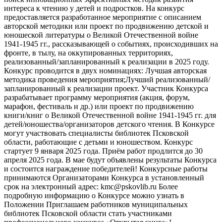
интереса к чтению у детей и подростков. На конкурс
предоставляется разработанное мероприятие с описанием
авторской методики или проект по продвижению детской и
юношеской литературы о Великой Отечественной войне
1941-1945 гг., рассказывающей о событиях, происходивших на
фронте, в тылу, на оккупированных территориях,
реализованный/запланированный к реализации в 2025 году.
Конкурс проводится в двух номинациях: Лучшая авторская
методика проведения мероприятия;Лучший реализованный/
запланированный к реализации проект. Участник Конкурса
разрабатывает программу мероприятия (акция, форум,
марафон, фестиваль и др.) или проект по продвижению
книги/книг о Великой Отечественной войне 1941-1945 гг. для
детей/юношества/организаторов детского чтения. В Конкурсе
могут участвовать специалисты библиотек Псковской
области, работающие с детьми и юношеством. Конкурс
стартует 9 января 2025 года. Приём работ продлится до 30
апреля 2025 года. В мае будут объявлены результаты Конкурса
и состоится награждение победителей! Конкурсные работы
принимаются Организаторами Конкурса в установленный
срок на электронный адрес: kmc@pskovlib.ru Более
подробную информацию о Конкурсе можно узнать в
Положении Приглашаем работников муниципальных
библиотек Псковской области стать участниками