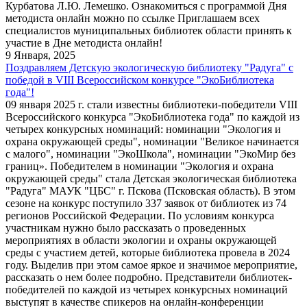
Курбатова Л.Ю. Лемешко. Ознакомиться с программой Дня
методиста онлайн можно по ссылке Приглашаем всех
специалистов муниципальных библиотек области принять к
участие в Дне методиста онлайн!
9 Января, 2025
Поздравляем Детскую экологическую библиотеку "Радуга" с
победой в VIII Всероссийском конкурсе "ЭкоБиблиотека
года"!
09 января 2025 г. стали известны библиотеки-победители VIII
Всероссийского конкурса "ЭкоБиблиотека года" по каждой из
четырех конкурсных номинаций: номинации "Экология и
охрана окружающей среды", номинации "Великое начинается
с малого", номинации "ЭкоШкола", номинации "ЭкоМир без
границ». Победителем в номинации "Экология и охрана
окружающей среды" стала Детская экологическая библиотека
"Радуга" МАУК "ЦБС" г. Пскова (Псковская область). В этом
сезоне на конкурс поступило 337 заявок от библиотек из 74
регионов Российской Федерации. По условиям конкурса
участникам нужно было рассказать о проведенных
мероприятиях в области экологии и охраны окружающей
среды с участием детей, которые библиотека провела в 2024
году. Выделив при этом самое яркое и значимое мероприятие,
рассказать о нем более подробно. Представители библиотек-
победителей по каждой из четырех конкурсных номинаций
выступят в качестве спикеров на онлайн-конференции