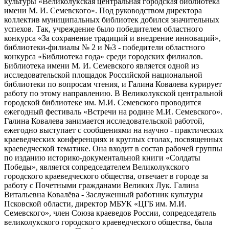
культуры «Великолукская центральная городская библиотека
имени М. И. Семевского». Под руководством директора
коллектив муниципальных библиотек добился значительных
успехов. Так, учреждение было победителем областного
конкурса «За сохранение традиций и внедрение инноваций»,
библиотеки-филиалы № 2 и №3 - победители областного
конкурса «Библиотека года» среди городских филиалов.
Библиотека имени М. И. Семевского является одной из
исследовательской площадок Российской национальной
библиотеки по вопросам чтения, и Галина Ковалева курирует
работу по этому направлению. В Великолукской центральной
городской библиотеке им. М.И. Семевского проводится
ежегодный фестиваль «Встречи на родине М.И. Семевского».
Галина Ковалева занимается исследовательской работой,
ежегодно выступает с сообщениями на научно - практических
краеведческих конференциях и круглых столах, посвященных
краеведческой тематике. Она входит в состав рабочей группы
по изданию историко-документальной книги «Солдаты
Победы», является сопредседателем Великолукского
городского краеведческого общества, отвечает в городе за
работу с Почетными гражданами Великих Лук. Галина
Витальевна Ковалёва - Заслуженный работник культуры
Псковской области, директор МБУК «ЦГБ им. М.И.
Семевского», член Союза краеведов России, сопредседатель
великолукского городского краеведческого общества, была