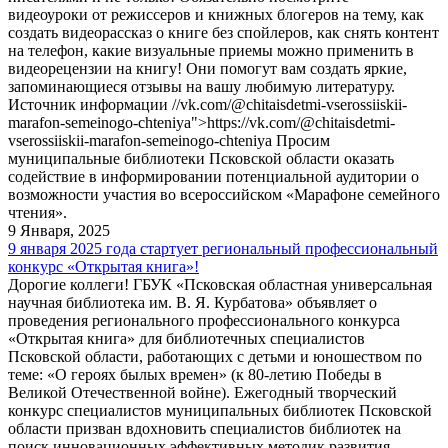
видеоуроки от режиссеров и книжных блогеров на тему, как
создать видеорассказ о книге без спойлеров, как снять контент
на телефон, какие визуальные приемы можно применить в
видеорецензии на книгу! Они помогут вам создать яркие,
запоминающиеся отзывы на вашу любимую литературу.
Источник информации //vk.com/@chitaisdetmi-vserossiiskii-
marafon-semeinogo-chteniya">https://vk.com/@chitaisdetmi-
vserossiiskii-marafon-semeinogo-chteniya Просим
муниципальные библиотеки Псковской области оказать
содействие в информировании потенциальной аудитории о
возможности участия во всероссийском «Марафоне семейного
чтения».
9 Января, 2025
9 января 2025 года стартует региональный профессиональный
конкурс «Открытая книга»!
Дорогие коллеги! ГБУК «Псковская областная универсальная
научная библиотека им. В. Я. Курбатова» объявляет о
проведения регионального профессионального конкурса
«Открытая книга» для библиотечных специалистов
Псковской области, работающих с детьми и юношеством по
теме: «О героях былых времен» (к 80-летию Победы в
Великой Отечественной войне). Ежегодный творческий
конкурс специалистов муниципальных библиотек Псковской
области призван вдохновить специалистов библиотек на
поиск инновационных эффективных методик развития