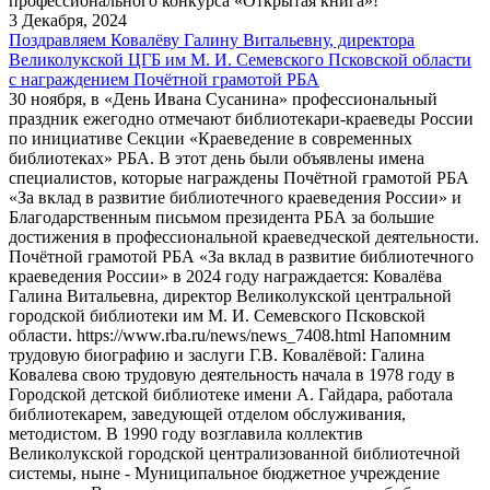
профессионального конкурса «Открытая книга»!
3 Декабря, 2024
Поздравляем Ковалёву Галину Витальевну, директора
Великолукской ЦГБ им М. И. Семевского Псковской области
с награждением Почётной грамотой РБА
30 ноября, в «День Ивана Сусанина» профессиональный
праздник ежегодно отмечают библиотекари-краеведы России
по инициативе Секции «Краеведение в современных
библиотеках» РБА. В этот день были объявлены имена
специалистов, которые награждены Почётной грамотой РБА
«За вклад в развитие библиотечного краеведения России» и
Благодарственным письмом президента РБА за большие
достижения в профессиональной краеведческой деятельности.
Почётной грамотой РБА «За вклад в развитие библиотечного
краеведения России» в 2024 году награждается: Ковалёва
Галина Витальевна, директор Великолукской центральной
городской библиотеки им М. И. Семевского Псковской
области. https://www.rba.ru/news/news_7408.html Напомним
трудовую биографию и заслуги Г.В. Ковалёвой: Галина
Ковалева свою трудовую деятельность начала в 1978 году в
Городской детской библиотеке имени А. Гайдара, работала
библиотекарем, заведующей отделом обслуживания,
методистом. В 1990 году возглавила коллектив
Великолукской городской централизованной библиотечной
системы, ныне - Муниципальное бюджетное учреждение