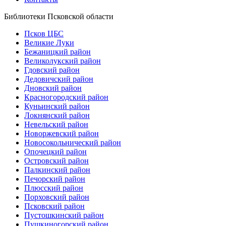
Библиотеки Псковской области
Псков ЦБС
Великие Луки
Бежаницкий район
Великолукский район
Гдовский район
Дедовичский район
Дновский район
Красногородский район
Куньинский район
Локнянский район
Невельский район
Новоржевский район
Новосокольнический район
Опочецкий район
Островский район
Палкинский район
Печорский район
Плюсский район
Порховский район
Псковский район
Пустошкинский район
Пушкиногорский район