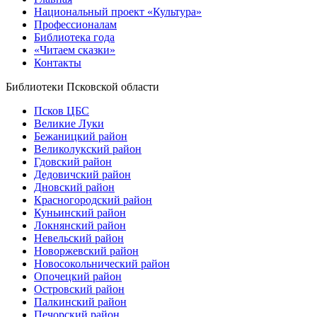
Национальный проект «Культура»
Профессионалам
Библиотека года
«Читаем сказки»
Контакты
Библиотеки Псковской области
Псков ЦБС
Великие Луки
Бежаницкий район
Великолукский район
Гдовский район
Дедовичский район
Дновский район
Красногородский район
Куньинский район
Локнянский район
Невельский район
Новоржевский район
Новосокольнический район
Опочецкий район
Островский район
Палкинский район
Печорский район