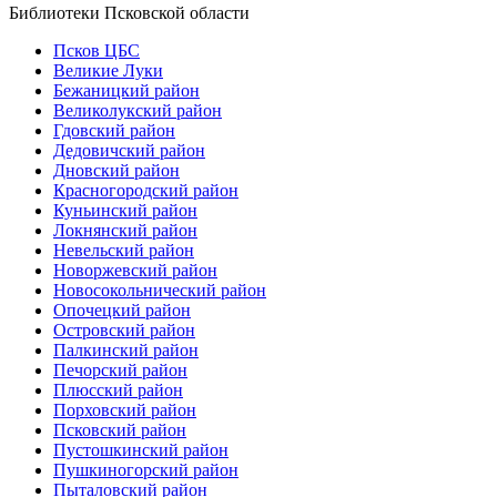
Библиотеки Псковской области
Псков ЦБС
Великие Луки
Бежаницкий район
Великолукский район
Гдовский район
Дедовичский район
Дновский район
Красногородский район
Куньинский район
Локнянский район
Невельский район
Новоржевский район
Новосокольнический район
Опочецкий район
Островский район
Палкинский район
Печорский район
Плюсский район
Порховский район
Псковский район
Пустошкинский район
Пушкиногорский район
Пыталовский район