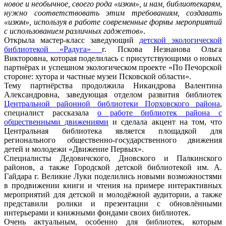
новое и необычное, своего рода «изюм», и нам, библиотекарям,
нужно соответствовать этим требованиям, создавать
«изюм», используя в работе современные формы мероприятий
с использованием различных гаджетов»
.
Открыла мастер-класс заведующий
детской экологической
библиотекой «Радуга»
г. Пскова Незнанова Ольга
Викторовна, которая поделилась с присутствующими о новых
партнёрах и успешном экологическом проекте «По Печорской
стороне: хутора и частные музеи Псковской области».
Тему партнёрства продолжила Никандрова Валентина
Александровна, заведующая отделом развития библиотек
Центральной районной библиотеки Порховского района
,
специалист рассказала
о работе библиотек района с
общественными движениями
и сделала акцент на том, что
Центральная библиотека является площадкой для
регионального общественно-государственного движения
детей и молодежи «Движение Первых».
Специалисты Дедовичского, Дновского и Палкинского
районов, а также Городской детской библиотекой им. А.
Гайдара г. Великие Луки поделились новыми возможностями
в продвижении книги и чтения на примере интерактивных
мероприятий для детской и молодёжной аудитории, а также
представили ролики и презентации с обновлёнными
интерьерами и книжными фондами своих библиотек.
Очень актуальным, особенно для библиотек, которым