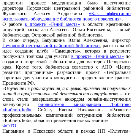
предстоит процесс модернизации было выступление
директора Порховской центральной районной библиотеки
Жуковского Алексея Андреевича
«Как эффективно
использовать оборудование библиотек нового поколения»
.
О работе
в проекте «Гений места»
в области креативных
индустрий рассказала Алексеева Ольга Евгеньевна, главный
библиотекарь Островской районной библиотеки.
В свою очередь Бабушкина Юлия Алексеевна, директор
Печорской центральной районной библиотеки
, рассказала об
идее создание клуба «Самоцветы», которая в результате
послужила толчком для участия
в проекте «Гений места»
по
созданию творческой лаборатории для мастеров Печорского
края. Кроме того, библиотека совместно с АНО «Центр
развития приграничья» разработали проект «Театральная
горница» для участия в конкурсе на предоставление грантов
Президента РФ.
«Обучение не ради обучения, а с целью применения полученных
знаний в профессиональной деятельности сотрудников»
– эти
слова стали завершающим аккордом онлайн-выступления
заведующего
библиотекой микрорайона Любятово
«БиблиоЛюб»
Сойтту Елены Николаевны «Развитие
профессиональных компетенций сотрудников библиотеки
«БиблиоЛюб», области применения новых знаний».
ФОТО
Напомним, в Псковской области в рамках НП «Культура»