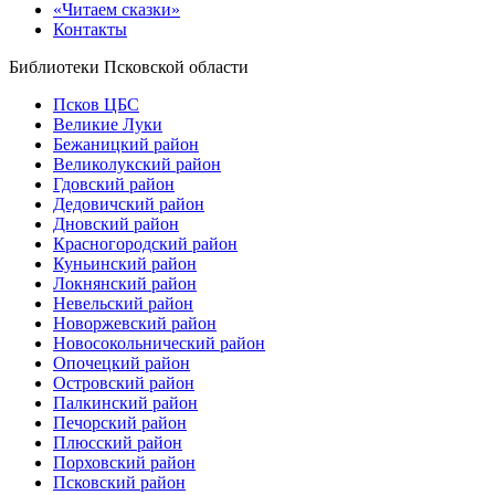
«Читаем сказки»
Контакты
Библиотеки Псковской области
Псков ЦБС
Великие Луки
Бежаницкий район
Великолукский район
Гдовский район
Дедовичский район
Дновский район
Красногородский район
Куньинский район
Локнянский район
Невельский район
Новоржевский район
Новосокольнический район
Опочецкий район
Островский район
Палкинский район
Печорский район
Плюсский район
Порховский район
Псковский район