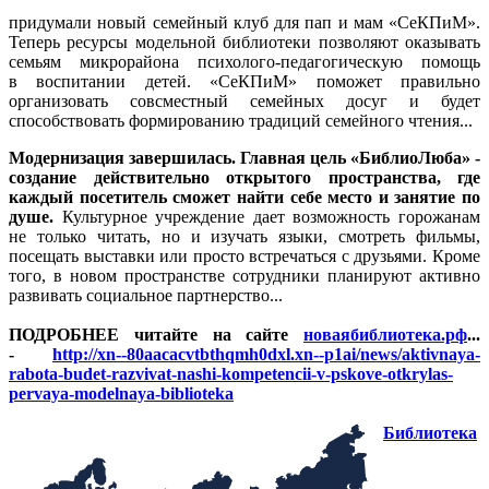
придумали новый семейный клуб для пап и мам «СеКПиМ».
Теперь ресурсы модельной библиотеки позволяют оказывать
семьям микрорайона психолого-педагогическую помощь
в воспитании детей. «СеКПиМ» поможет правильно
организовать совсместный семейных досуг и будет
способствовать формированию традиций семейного чтения...
Модернизация завершилась. Главная цель «БиблиоЛюба» -
создание действительно открытого пространства, где
каждый посетитель сможет найти себе место и занятие по
душе.
Культурное учреждение дает возможность горожанам
не только читать, но и изучать языки, смотреть фильмы,
посещать выставки или просто встречаться с друзьями. Кроме
того, в новом пространстве сотрудники планируют активно
развивать социальное партнерство...
ПОДРОБНЕЕ читайте на сайте
новаябиблиотека.рф
...
-
http://xn--80aacacvtbthqmh0dxl.xn--p1ai/news/aktivnaya-
rabota-budet-razvivat-nashi-kompetencii-v-pskove-otkrylas-
pervaya-modelnaya-biblioteka
Библиотека