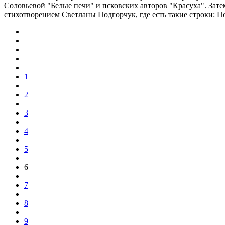
Соловьевой "Белые печи" и псковских авторов "Красуха". Зат
стихотворением Светланы Подгорчук, где есть такие строки: П
1
2
3
4
5
6
7
8
9