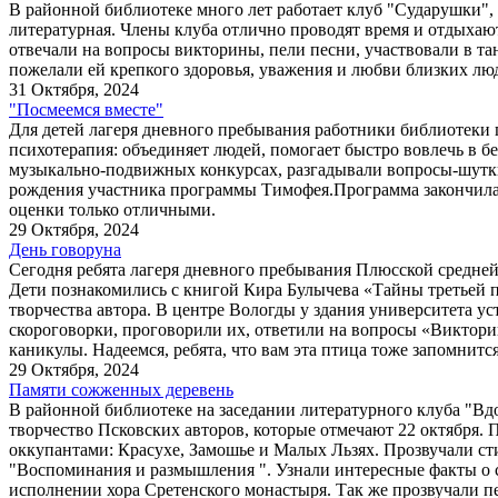
В районной библиотеке много лет работает клуб "Сударушки", 
литературная. Члены клуба отлично проводят время и отдыхаю
отвечали на вопросы викторины, пели песни, участвовали в т
пожелали ей крепкого здоровья, уважения и любви близких люд
31 Октября, 2024
"Посмеемся вместе"
Для детей лагеря дневного пребывания работники библиотеки 
психотерапия: объединяет людей, помогает быстро вовлечь в бе
музыкально-подвижных конкурсах, разгадывали вопросы-шутки
рождения участника программы Тимофея.Программа закончилась
оценки только отличными.
29 Октября, 2024
День говоруна
Сегодня ребята лагеря дневного пребывания Плюсской средней
Дети познакомились с книгой Кира Булычева «Тайны третьей 
творчества автора. В центре Вологды у здания университета ус
скороговорки, проговорили их, ответили на вопросы «Викторин
каникулы. Надеемся, ребята, что вам эта птица тоже запомнит
29 Октября, 2024
Памяти сожженных деревень
В районной библиотеке на заседании литературного клуба "В
творчество Псковских авторов, которые отмечают 22 октября.
оккупантами: Красухе, Замошье и Малых Льзях. Прозвучали ст
"Воспоминания и размышления ". Узнали интересные факты о с
исполнении хора Сретенского монастыря. Так же прозвучали 