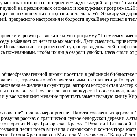
участники которого с нетерпением ждут каждой встречи. Тематик
т душой на праздничных огоньках и конкурсных программах.20 
анцевальных конкурсах, поздравили члена клуба Эльвиру Федор
ей, прекрасного настроения и бодрости духа.Вечер пошел в теп
провели игровую развлекательную программу "Посмеемся вместе"
седу, избавляет от негативных эмоций. Дети смеялись, приветст
.Познакомились с профессией сурдопереводчика, чей профессио
 пожеланиями, чтобы их лица озаряли улыбки, глаза сияли от 
 общеобразовательной школы посетили в районной библиотеке пр
планеты», героем которой является вымышленная птица Говорун
тановлена ее железная скульптура, автором которой стал мастер 
ы на смекалку».Поучаствовали в конкурсе «Новое слово», подел
ся и у вас возникнет желание прочитать замечательную книгу Ки
дохновение" прошло мероприятие "Памяти сожженных деревень"
 Прозвучал рассказ о трагической судьбе белоруской деревни Х
ихотворения Игоря Григорьева "Красуха" Розалии Шитиковой "П
оздании песни поэта Михаила Исаковского и композитора Матве
песни Тихона Хренникова и Михаила Матусовского "Каждый чет