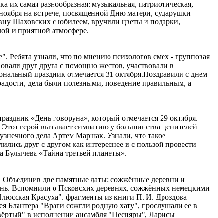
а их самая разнообразная: музыкальная, патриотическая,
ноября на встрече, посвященной Дню матери, сударушки
овну Шаховских с юбилеем, вручили цветы и подарки,
лой и приятной атмосфере.
. Ребята узнали, что по мнению психологов смех - групповая
вовали друг друга с помощью жестов, участвовали в
нальный праздник отмечается 31 октября.Поздравили с днем
радости, дела были полезными, поведение правильным, а
аздник «День говоруна», который отмечается 29 октября.
. Этот герой вызывает симпатию у большинства ценителей
кузнечного дела Артем Маршак. Узнали, что такое
ились друг с другом как интереснее и с пользой провести
ра Булычева «Тайна третьей планеты».
. Объединив две памятные даты: сожжённые деревни и
атынь. Вспомнили о Псковсхих деревнях, сожжённых немецкими
люсская Красуха", фрагменты из книги П. И. Дроздова
я Блантера "Враги сожгли родную хату", прослушали ее в
вёртый" в исполнении ансамбля "Песняры", Ларисы