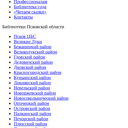
Профессионалам
Библиотека года
«Читаем сказки»
Контакты
Библиотеки Псковской области
Псков ЦБС
Великие Луки
Бежаницкий район
Великолукский район
Гдовский район
Дедовичский район
Дновский район
Красногородский район
Куньинский район
Локнянский район
Невельский район
Новоржевский район
Новосокольнический район
Опочецкий район
Островский район
Палкинский район
Печорский район
Плюсский район