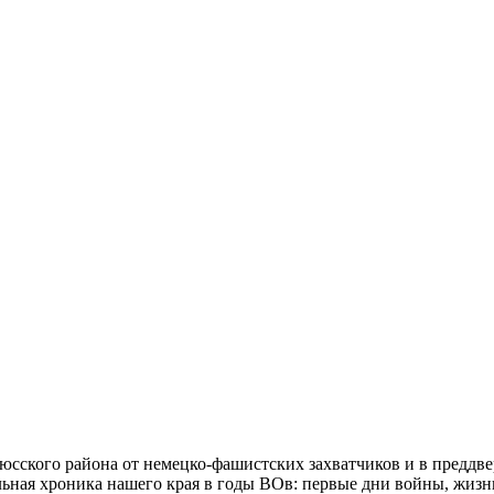
юсского района от немецко-фашистских захватчиков и в преддв
льная хроника нашего края в годы ВОв: первые дни войны, жиз