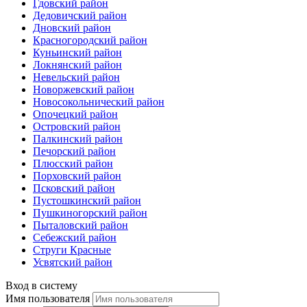
Гдовский район
Дедовичский район
Дновский район
Красногородский район
Куньинский район
Локнянский район
Невельский район
Новоржевский район
Новосокольнический район
Опочецкий район
Островский район
Палкинский район
Печорский район
Плюсский район
Порховский район
Псковский район
Пустошкинский район
Пушкиногорский район
Пыталовский район
Себежский район
Струги Красные
Усвятский район
Вход в систему
Имя пользователя