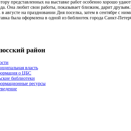
ору представленных на выставке работ особенно хорошо удаютс
ода. Она любит свои работы, показывает близким, дарит друзья
 в августе на праздновании Дня поселка, затем в сентябре с ни
авка была оформлена в одной из библиотек города Санкт-Петер
юсский район
ости
иципальная власть
ормация о ЦБС
ьские библиотеки
ормационные ресурсы
еведение