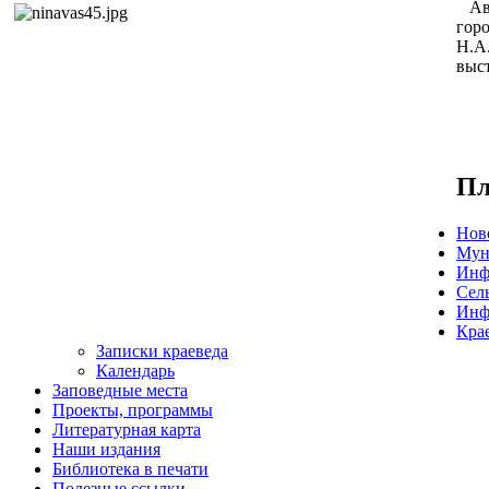
Авт
гор
Н.А.
выст
Пл
Нов
Мун
Инф
Сел
Инф
Кра
Записки краеведа
Календарь
Заповедные места
Проекты, программы
Литературная карта
Наши издания
Библиотека в печати
Полезные ссылки