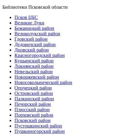
Библиотеки Псковской области
Псков ЦБС
Великие Луки
Бежаницкий район
Великолукский район
Гдовский район
Дедовичский район
Дновский район
Красногородский район
Куньинский район
Локнянский район
Невельский район
Новоржевский район
Новосокольнический район
Опочецкий район
Островский район
Палкинский район
Печорский район
Плюсский район
Порховский район
Псковский район
Пустошкинский район
Пушкиногорский район