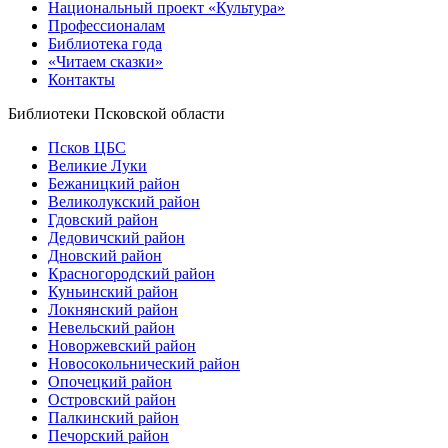
Национальный проект «Культура»
Профессионалам
Библиотека года
«Читаем сказки»
Контакты
Библиотеки Псковской области
Псков ЦБС
Великие Луки
Бежаницкий район
Великолукский район
Гдовский район
Дедовичский район
Дновский район
Красногородский район
Куньинский район
Локнянский район
Невельский район
Новоржевский район
Новосокольнический район
Опочецкий район
Островский район
Палкинский район
Печорский район