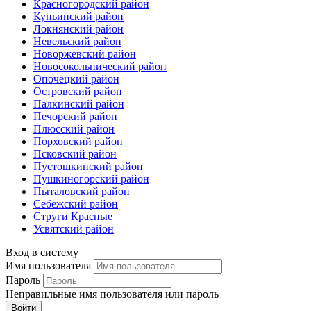
Красногородский район
Куньинский район
Локнянский район
Невельский район
Новоржевский район
Новосокольнический район
Опочецкий район
Островский район
Палкинский район
Печорский район
Плюсский район
Порховский район
Псковский район
Пустошкинский район
Пушкиногорский район
Пыталовский район
Себежский район
Струги Красные
Усвятский район
Вход в систему
Имя пользователя
Пароль
Неправильные имя пользователя или пароль
Войти