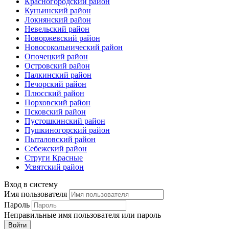
Красногородский район
Куньинский район
Локнянский район
Невельский район
Новоржевский район
Новосокольнический район
Опочецкий район
Островский район
Палкинский район
Печорский район
Плюсский район
Порховский район
Псковский район
Пустошкинский район
Пушкиногорский район
Пыталовский район
Себежский район
Струги Красные
Усвятский район
Вход в систему
Имя пользователя
Пароль
Неправильные имя пользователя или пароль
Войти