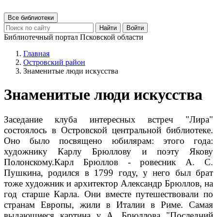
Все библиотеки
Найти
Войти
Библиотечный портал Псковской области
Главная
Островский район
Знаменитые люди искусства
Знаменитые люди искусства
Заседание клуба интересных встреч "Лира"
состоялось в Островской центральной библиотеке.
Оно было посвящено юбилярам: этого года:
художнику Карлу Брюллову и поэту Якову
Полонскому.Карл Брюллов - ровесник А. С.
Пушкина, родился в 1799 году, у него был брат
тоже художник и архитектор Александр Брюллов, на
год старше Карла. Они вместе путешествовали по
странам Европы, жили в Италии в Риме. Самая
выдающиеся картина у А. Брюллова "Последний