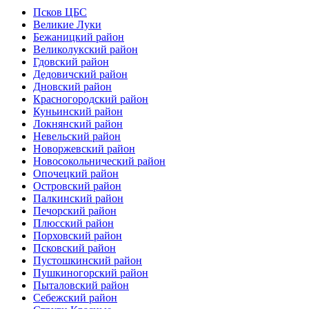
Псков ЦБС
Великие Луки
Бежаницкий район
Великолукский район
Гдовский район
Дедовичский район
Дновский район
Красногородский район
Куньинский район
Локнянский район
Невельский район
Новоржевский район
Новосокольнический район
Опочецкий район
Островский район
Палкинский район
Печорский район
Плюсский район
Порховский район
Псковский район
Пустошкинский район
Пушкиногорский район
Пыталовский район
Себежский район