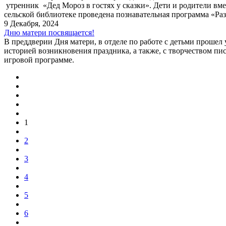
утренник «Дед Мороз в гостях у сказки». Дети и родители вме
сельской библиотеке проведена познавательная программа «Ра
9 Декабря, 2024
Дню матери посвящается!
В преддверии Дня матери, в отделе по работе с детьми прошел
историей возникновения праздника, а также, с творчеством пи
игровой программе.
1
2
3
4
5
6