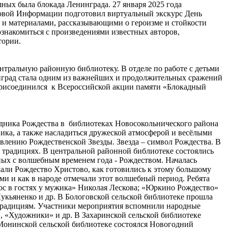
ных была блокада Ленинграда. 27 января 2025 года
авовой Информации подготовил виртуальный экскурс День
 и материалами, рассказывающими о героизме и стойкости
ознакомиться с произведениями известных авторов,
тории.
нтральную районную библиотеку. В отделе по работе с детьми
нинград стала одним из важнейших и продолжительных сражений
присоединился к Всероссийской акции памяти «Блокадный
здника Рождества в библиотеках Новосокольнического района
ика, а также насладиться дружеской атмосферой и весёлыми
овлению Рождественской Звезды. Звезда – символ Рождества. В
о традициях. В центральной районной библиотеке состоялись
ных с волшебным временем года - Рождеством. Началась
ечали Рождество Христово, как готовились к этому большому
ми и как в народе отмечали этот волшебный период. Ребята
ос в гостях у мужика» Николая Лескова; «Юркино Рождество»
укьяненко и др. В Бологовской сельской библиотеке прошла
 традициям. Участники мероприятия вспомнили народные
, «Художники» и др. В Захаринской сельской библиотеке
 Монинской сельской библиотеке состоялся Новогодний