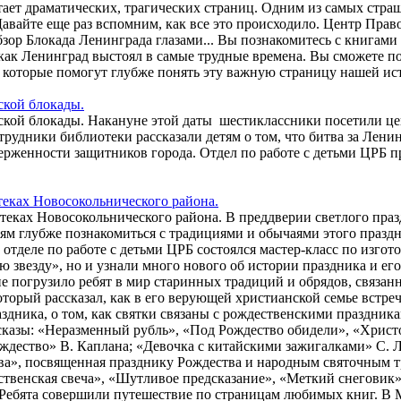
ает драматических, трагических страниц. Одним из самых страш
Давайте еще раз вспомним, как все это происходило. Центр Пр
ор Блокада Ленинграда глазами... Вы познакомитесь с книгами
, как Ленинград выстоял в самые трудные времена. Вы сможете п
которые помогут глубже понять эту важную страницу нашей ис
ской блокады.
ской блокады. Накануне этой даты шестиклассники посетили це
отрудники библиотеки рассказали детям о том, что битва за Ле
рженности защитников города. Отдел по работе с детьми ЦРБ 
теках Новосокольнического района.
теках Новосокольнического района. В преддверии светлого пра
м глубже познакомиться с традициями и обычаями этого праздн
отделе по работе с детьми ЦРБ состоялся мастер-класс по изгот
 звезду», но и узнали много нового об истории праздника и ег
 погрузило ребят в мир старинных традиций и обрядов, связан
оторый рассказал, как в его верующей христианской семье встр
здника, о том, как святки связаны с рождественскими праздника
сказы: «Неразменный рубль», «Под Рождество обидели», «Христ
ждество» В. Каплана; «Девочка с китайскими зажигалками» С. Л
тва», посвященная празднику Рождества и народным святочным
ественская свеча», «Шутливое предсказание», «Меткий снеговик»
. Ребята совершили путешествие по страницам любимых книг. В