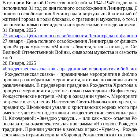
В истории Великой Отечественной войны 1941-1945 годов хват
исполнился 81 год со дня полного освобождения Ленинграда. 
полного освобождения Ленинграда и виртуальный книжный обз
жителей города в годы блокады, о трагедии и мужестве, о том
воспоминаниями очевидцев и историческими исследованиями, 
31 Января, 2025
27 января - День полного освобождения Ленинграда от фашист
27 января - День полного освобождения Ленинграда от фашист
прошёл урок мужества «Многое забудется, такое – никогда». С
Великой Отечественной Войны, символом мужества и самоотве
хлеб.
20 Января, 2025
«Рождественская сказка» - праздничные мероприятия в библио
«Рождественская сказка» - праздничные мероприятия в библио
прошли разнообразные мероприятия, которые позволили жителя
развлечениями. В преддверии праздника Рождества Христова в 
процессе мероприятия дети не только смастерили «Вифлеемскую
Рождественские встречи «Мир в ожидании чудес». Мероприятие
встреча с выступления Настоятеля Свято-Никольского храма, к
празднику. Школьники узнали о христианских корнях этого пра
вместе с учителем подготовили рождественские святочные рас
Н. Ключаревой; «Звездою учахуся…» или как «лох» отмечал Ро
познавательно-развлекательная программа «На пороге Рождес
традиции. Приняли участие в весёлых играх: «Чудеса», «Рожд
состоялась игра-викторина «Хоровод Рождественских сказок»