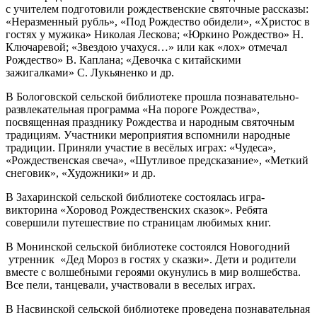
с учителем подготовили рождественские святочные рассказы:
«Неразменный рубль», «Под Рождество обидели», «Христос в
гостях у мужика» Николая Лескова; «Юркино Рождество» Н.
Ключаревой; «Звездою учахуся…» или как «лох» отмечал
Рождество» В. Каплана; «Девочка с китайскими
зажигалками» С. Лукьяненко и др.
В Бологовской сельской библиотеке прошла познавательно-
развлекательная программа «На пороге Рождества»,
посвященная празднику Рождества и народным святочным
традициям. Участники мероприятия вспомнили народные
традиции. Приняли участие в весёлых играх: «Чудеса»,
«Рождественская свеча», «Шутливое предсказание», «Меткий
снеговик», «Художники» и др.
В Захаринской сельской библиотеке состоялась игра-
викторина «Хоровод Рождественских сказок». Ребята
совершили путешествие по страницам любимых книг.
В Монинской сельской библиотеке состоялся Новогодний
утренник «Дед Мороз в гостях у сказки». Дети и родители
вместе с волшебными героями окунулись в мир волшебства.
Все пели, танцевали, участвовали в веселых играх.
В Насвинской сельской библиотеке проведена познавательная