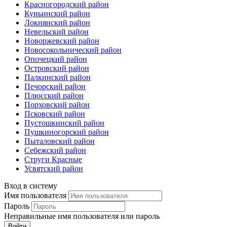
Красногородский район
Куньинский район
Локнянский район
Невельский район
Новоржевский район
Новосокольнический район
Опочецкий район
Островский район
Палкинский район
Печорский район
Плюсский район
Порховский район
Псковский район
Пустошкинский район
Пушкиногорский район
Пыталовский район
Себежский район
Струги Красные
Усвятский район
Вход в систему
Имя пользователя
Пароль
Неправильные имя пользователя или пароль
Войти