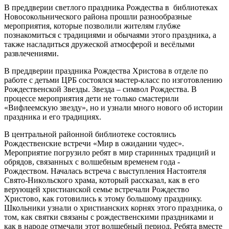
В преддверии светлого праздника Рождества в библиотеках
Новосокольнического района прошли разнообразные
мероприятия, которые позволили жителям глубже
познакомиться с традициями и обычаями этого праздника, а
также насладиться дружеской атмосферой и весёлыми
развлечениями.
В преддверии праздника Рождества Христова в отделе по
работе с детьми ЦРБ состоялся мастер-класс по изготовлению
Рождественской Звезды. Звезда – символ Рождества. В
процессе мероприятия дети не только смастерили
«Вифлеемскую звезду», но и узнали много нового об истории
праздника и его традициях.
В центральной районной библиотеке состоялись
Рождественские встречи «Мир в ожидании чудес».
Мероприятие погрузило ребят в мир старинных традиций и
обрядов, связанных с волшебным временем года -
Рождеством. Началась встреча с выступления Настоятеля
Свято-Никольского храма, который рассказал, как в его
верующей христианской семье встречали Рождество
Христово, как готовились к этому большому празднику.
Школьники узнали о христианских корнях этого праздника, о
том, как святки связаны с рождественскими праздниками и
как в народе отмечали этот волшебный период. Ребята вместе