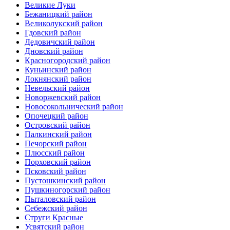
Великие Луки
Бежаницкий район
Великолукский район
Гдовский район
Дедовичский район
Дновский район
Красногородский район
Куньинский район
Локнянский район
Невельский район
Новоржевский район
Новосокольнический район
Опочецкий район
Островский район
Палкинский район
Печорский район
Плюсский район
Порховский район
Псковский район
Пустошкинский район
Пушкиногорский район
Пыталовский район
Себежский район
Струги Красные
Усвятский район