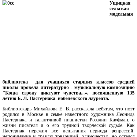
Ущицкая
сельская
модельная
библиотека для учащихся старших классов средней
школы провела литературно - музыкальную композицию
"Когда строку диктуют чувства...», посвященную 135
летию Б. Л. Пастернака–нобелевского лауреата.
Библиотекарь Михайлова Е. В. рассказала ребятам, что поэт
родился в Москве в семье известного художника Леонида
Пастернака и талантливой пианистки Розалии Кауфман, о
жизни писателя и о его трудной творческой судьбе. Как
Пастернак пережил все испытания периода репрессий,
непонимание и травлю товарищей, одиночество, но остался