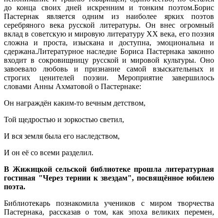
до конца своих дней искренним и тонким поэтом.Борис
Пастернак является одним из наиболее ярких поэтов
серебряного века русской литературы. Он внес огромный
вклад в советскую и мировую литературу ХХ века, его поэзия
сложна и проста, изыскана и доступна, эмоциональна и
сдержана.Литературное наследие Бориса Пастернака законно
входит в сокровищницу русской и мировой культуры. Оно
завоевало любовь и признание самой взыскательных и
строгих ценителей поэзии. Мероприятие завершилось
словами Анны Ахматовой о Пастернаке:
Он награждён каким-то вечным детством,
Той щедростью и зоркостью светил,
И вся земля была его наследством,
И он её со всеми разделил.
В Жижицкой сельской библиотеке прошла литературная
гостиная "Через тернии к звездам", посвящённое юбилею
поэта.
Библиотекарь познакомила учеников с миром творчества
Пастернака, рассказав о том, как эпоха великих перемен,