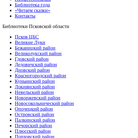
Библиотека года
«Читаем сказки»
Контакты
Библиотеки Псковской области
Псков ЦБС
Великие Луки
Бежаницкий район
Великолукский район
Гдовский район
Дедовичский район
Дновский район
Красногородский район
Куньинский район
Локнянский район
Невельский район
Новоржевский район
Новосокольнический район
Опочецкий район
Островский район
Палкинский район
Печорский район
Плюсский район
Порховский район