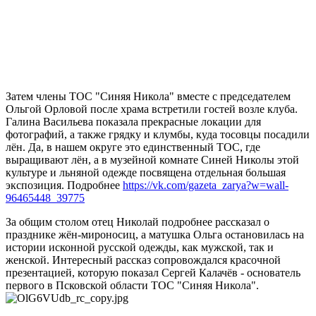
Затем члены ТОС "Синяя Никола" вместе с председателем
Ольгой Орловой после храма встретили гостей возле клуба.
Галина Васильева показала прекрасные локации для
фотографий, а также грядку и клумбы, куда тосовцы посадили
лён. Да, в нашем округе это единственный ТОС, где
выращивают лён, а в музейной комнате Синей Николы этой
культуре и льняной одежде посвящена отдельная большая
экспозиция. Подробнее
https://vk.com/gazeta_zarya?w=wall-
96465448_39775
За общим столом отец Николай подробнее рассказал о
празднике жён-мироносиц, а матушка Ольга остановилась на
истории исконной русской одежды, как мужской, так и
женской. Интересный рассказ сопровождался красочной
презентацией, которую показал Сергей Калачёв - основатель
первого в
Псковской области ТОС "Синяя Никола".