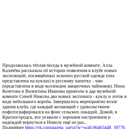
Продолжилась тёплая беседа в музейной комнате. Алла
Калачёва рассказала об истории появления в клубе новых
экспозиций, посвящённых исконно русской одежде (она
представлена на куклах) и русскому напитку - чаю
(представлена в виде коллекции заварочных чайников). Нина
Кочетова и Валентина Иванова привезли в дар музейной
комнате Синей Николы два новых экспоната - куклу и лоток в
виде небольшого короба. Завершилось мероприятие возле
здания клуба, где каждый желающий с удовольствием
пофотографировался на фоне сельских локаций. Домой, в
Красногородск, все уезжали с хорошим настроением и
надеждой вернуться в Николу ещё не раз...
Подробнее
https://vk.com/gazeta_zarya?w=wall-96465448_39776