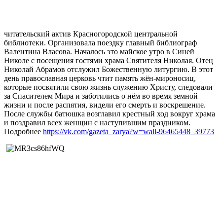
читательский актив Красногородской центральной
библиотеки. Организовала поездку главный библиограф
Валентина Власова. Началось это майское утро в Синей
Николе с посещения гостями храма Святителя Николая. Отец
Николай Абрамов отслужил Божественную литургию. В этот
день православная церковь чтит память жён-мироносиц,
которые посвятили свою жизнь служению Христу, следовали
за Спасителем Мира и заботились о нём во время земной
жизни и после распятия, видели его смерть и воскрешение.
После службы батюшка возглавил крестный ход вокруг храма
и поздравил всех женщин с наступившим праздником.
Подробнее
https://vk.com/gazeta_zarya?w=wall-96465448_39773