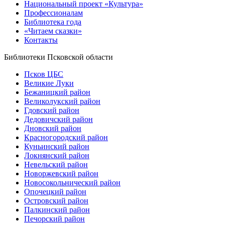
Национальный проект «Культура»
Профессионалам
Библиотека года
«Читаем сказки»
Контакты
Библиотеки Псковской области
Псков ЦБС
Великие Луки
Бежаницкий район
Великолукский район
Гдовский район
Дедовичский район
Дновский район
Красногородский район
Куньинский район
Локнянский район
Невельский район
Новоржевский район
Новосокольнический район
Опочецкий район
Островский район
Палкинский район
Печорский район