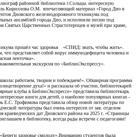
иблиограф районной библиотеки г.Сольцы. интересную
ель Кириллова О.М. впечатляющий материал «Город Дно в
дентов Дновского железнодорожного техникума под
льных ансамблей города Дно, и исполнили песню под
венных Страстотерпцев и музей при храме,
техникума прошёл час здоровья «СПИД: знать, чтобы жить».
ставляет собой вирус иммунодефицита человека и
орьбы со СПИДом является «красная ленточка».
акомительная экскурсия по «БиблиоЭкспрессу».
школа: работаем, творим и побеждаем!». Обширная программа
олицетворение духа!» и рассказала об участии, библиотекарей
улярные клубы в БиблиоЭкспрессе» представила библиотекарь
нтересные книги для детей, о наиболее популярных книгах -
ь Е.С. Трофимова представила обзор новой литературы по
дческой литературы был очень интересен от зав. отделом
я краеведческих дат Дновского района на 2025 г. «Страницы
иглашаем в библиотеку, всегда рады встречи с педагогами!
 «Береги здоровье смолоду».Вниманию студентов была