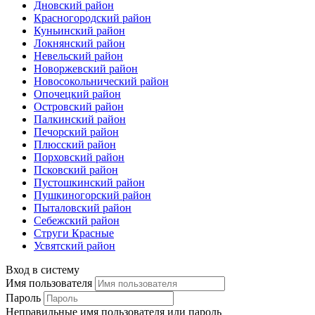
Дновский район
Красногородский район
Куньинский район
Локнянский район
Невельский район
Новоржевский район
Новосокольнический район
Опочецкий район
Островский район
Палкинский район
Печорский район
Плюсский район
Порховский район
Псковский район
Пустошкинский район
Пушкиногорский район
Пыталовский район
Себежский район
Струги Красные
Усвятский район
Вход в систему
Имя пользователя
Пароль
Неправильные имя пользователя или пароль