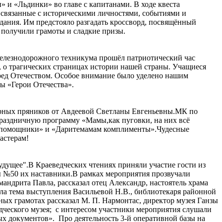
и «Льдинки» во главе с капитанами. В ходе квеста
 связанные с историческими личностями, событиями и
адания. Им предстояло разгадать кроссворд, посвящённый
 получили грамоты и сладкие призы.
 железнодорожного техникума прошёл патриотический час
 о трагических страницах истории нашей страны. Учащиеся
еред Отечеством. Особое внимание было уделено нашим
ы «Герои Отечества».
ирных пряников от Авдеевой Светланы Евгеньевны.МК по
праздничную программу «Мамы,как пуговки, на них всё
ны помощники» и «Даритемамам комплименты».Чудесные
астерам!
будущее".В Краеведческих чтениях приняли участие гости из
ы №50 их наставники.В рамках мероприятия прозвучали
ндрита Павла, рассказал отец Александр, настоятель храма
а тема выступления Васильевой Н.В., библиотекаря районной
ых грамотах рассказал М. П. Нармонтас, директор музея Ганзы
едческого музея; с интересом участники мероприятия слушали
ых документов». Про деятельность 3-й оперативной базы на