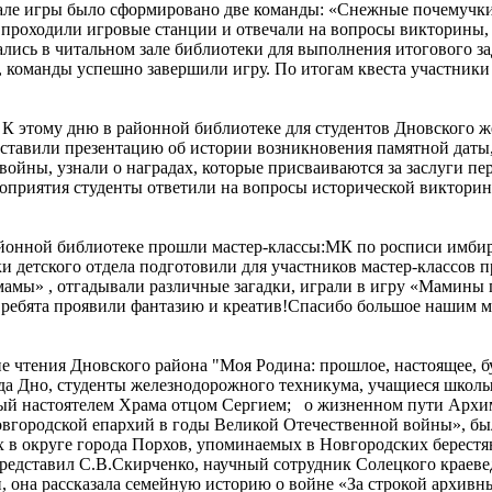
ле игры было сформировано две команды: «Снежные почемучки» 
 проходили игровые станции и отвечали на вопросы викторины,
ались в читальном зале библиотеки для выполнения итогового з
, команды успешно завершили игру. По итогам квеста участники
и. К этому дню в районной библиотеке для студентов Дновского
ставили презентацию об истории возникновения памятной даты,
войны, узнали о наградах, которые присваиваются за заслуги п
оприятия студенты ответили на вопросы исторической викторин
районной библиотеке прошли мастер-классы:МК по росписи имб
 детского отдела подготовили для участников мастер-классов 
 мамы» , отгадывали различные загадки, играли в игру «Мами
, ребята проявили фантазию и креатив!Спасибо большое нашим м
ие чтения Дновского района "Моя Родина: прошлое, настоящее, 
ода Дно, студенты железнодорожного техникума, учащиеся школ
ый настоятелем Храма отцом Сергием; о жизненном пути Архима
вгородской епархий в годы Великой Отечественной войны», был
 в округе города Порхов, упоминаемых в Новгородских берестян
 представил С.В.Скирченко, научный сотрудник Солецкого краев
, она рассказала семейную историю о войне «За строкой архивн