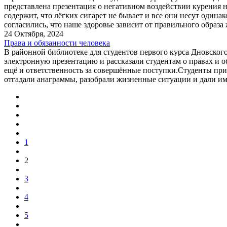
представлена презентация о негативном воздействии курения н
содержит, что лёгких сигарет не бывает и все они несут один
согласились, что наше здоровье зависит от правильного образ
24 Октября, 2024
Права и обязанности человека
В районной библиотеке для студентов первого курса Дновског
электронную презентацию и рассказали студентам о правах и о
ещё и ответственность за совершённые поступки.Студенты при
отгадали анаграммы, разобрали жизненные ситуации и дали им
1
2
3
4
5