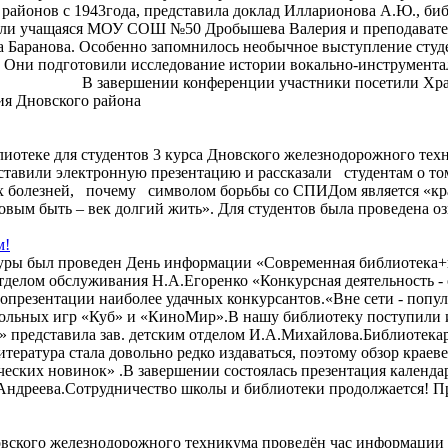
 районов с 1943года, представила доклад Илларионова А.Ю., б
азали учащаяся МОУ СОШ №50 Дробышева Валерия и преподават
та Баранова. Особенно запомнилось необычное выступление сту
 Они подготовили исследование истории вокально-инструмента
енции участники посетили Храм Святых Царст
ия Дновского района
лиотеке для студентов 3 курса Дновского железнодорожного 
резентацию и рассказали студентам о том, что пред
транения опасных болезней, почему символом б
 быть – век долгий жить». Для студентов была проведена озн
м!
атуры был проведен День информации «Современная библиотека+
тделом обслуживания Н.А.Егоренко «Конкурсная деятельность - 
еопрезентации наиболее удачных конкурсантов.«Вне сети - поп
тольных игр «Куб» и «КиноМир».В нашу библиотеку поступили и
» представила зав. детским отделом И.А.Михайлова.Библиотекар
ература стала довольно редко издаваться, поэтому обзор краеве
еских новинок» .В завершении состоялась презентация календар
.Андреева.Сотрудничество школы и библиотеки продолжается! Пр
новского железнодорожного техникума проведён час информации