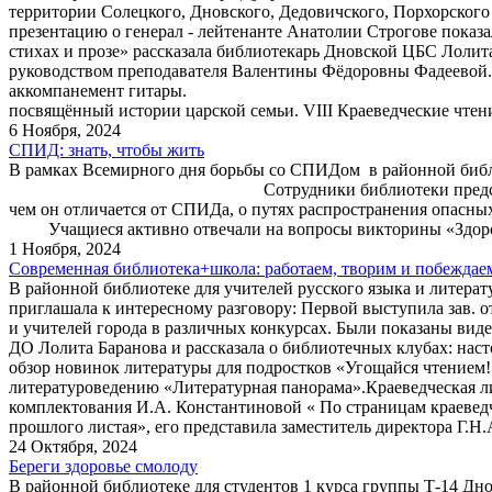
территории Солецкого, Дновского, Дедовичского, Порхорского
презентацию о генерал - лейтенанте Анатолии Строгове пок
стихах и прозе» рассказала библиотекарь Дновской ЦБС Лоли
руководством преподавателя Валентины Фёдоровны Фадеевой.
аккомпанемент гитары. В завершении конфер
посвящённый истории царской семьи. VIII Краеведческие чтен
6 Ноября, 2024
СПИД: знать, чтобы жить
В рамках Всемирного дня борьбы со СПИДом в районной биб
Сотрудники библиотеки представили электронную п
чем он отличается от СПИДа, о путях распрос
Учащиеся активно отвечали на вопросы викторины «Здоровым
1 Ноября, 2024
Современная библиотека+школа: работаем, творим и побеждае
В районной библиотеке для учителей русского языка и литер
приглашала к интересному разговору: Первой выступила зав. о
и учителей города в различных конкурсах. Были показаны вид
ДО Лолита Баранова и рассказала о библиотечных клубах: нас
обзор новинок литературы для подростков «Угощайся чтением!
литературоведению «Литературная панорама».Краеведческая лит
комплектования И.А. Константиновой « По страницам краеведч
прошлого листая», его представила заместитель директора Г.Н
24 Октября, 2024
Береги здоровье смолоду
В районной библиотеке для студентов 1 курса группы Т-14 Д