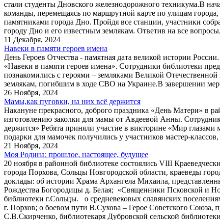
стали студенты Дновского железнодорожного техникума.В нача
команды, перемещаясь по маршрутной карте по улицам города,
памятниками города Дно. Пройдя все станции, участники собр
городу Дно и его известным землякам. Ответив на все вопросы
11 Декабря, 2024
Навеки в памяти героев имена
День Героев Отчества - памятная дата великой истории Росси
«Навеки в памяти героев имена». Сотрудники библиотеки пред
познакомились с героями – земляками Великой Отечественной 
землякам, погибшим в ходе СВО на Украине.В завершении мер
26 Ноября, 2024
Мамы,как пуговки, на них всё держится
Накануне прекрасного, доброго праздника «День Матери» в 
изготовлению заколки для мамы от Авдеевой Анны. Сотрудники
держится» Ребята приняли участие в викторине «Мир глазами
подарки для мамочек получились у участников мастер-классов
21 Ноября, 2024
Моя Родина: прошлое, настоящее, будущее
20 ноября в районной библиотеке состоялись VIII Краеведческ
города Порхова, Сольцы Новгородской области, краеведы гор
доклады: об истории Храма Архангела Михаила, представленн
Рождества Богородицы д. Белая; «Священники Псковской и Но
библиотеки г.Сольцы. о средневековых славянских поселениях
г. Порхов; о боевом пути В.Сухова – Герое Советского Союза,
С.В.Скирченко, библиотекаря Дубровской сельской библиотеки