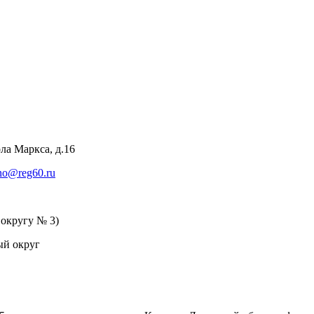
ла Маркса, д.16
no@reg60.ru
 округу № 3)
ый округ