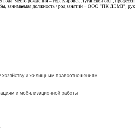
 года, место рождения – гор. Кировск Луганской обл., професс
ужбы, занимаемая должность / род занятий – ООО "ПК ДЭМЗ", ру
му хозяйству и жилищным правоотношениям
уациям и мобилизационной работы
у