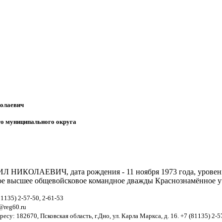
олаевич
униципального округа
КОЛАЕВИЧ, дата рождения - 11 ноября 1973 года, уровень о
ое высшее общевойсковое командное дважды Краснознамённое уч
1135) 2-57-50, 2-61-53
@reg60.ru
су: 182670, Псковская область, г.Дно, ул. Карла Маркса, д. 16. +7 (81135) 2-5