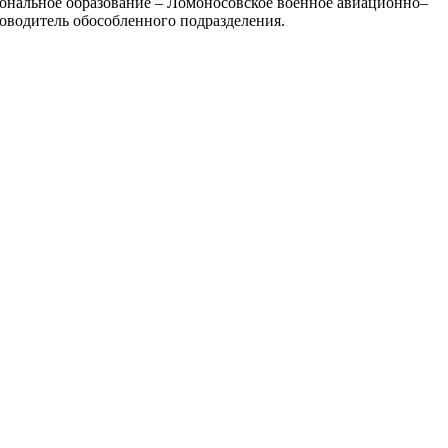
иональное образование – Ломоносовское военное авиационно–
ководитель обособленного подразделения.