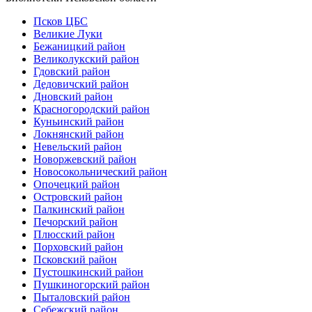
Псков ЦБС
Великие Луки
Бежаницкий район
Великолукский район
Гдовский район
Дедовичский район
Дновский район
Красногородский район
Куньинский район
Локнянский район
Невельский район
Новоржевский район
Новосокольнический район
Опочецкий район
Островский район
Палкинский район
Печорский район
Плюсский район
Порховский район
Псковский район
Пустошкинский район
Пушкиногорский район
Пыталовский район
Себежский район