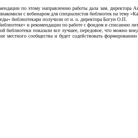
омендации по этому направлению работы дала зам. директора Ан
знакомили с вебинаром для специалистов библиотек на тему «К
ды» библиотекари получили от и. о. директора Богун О.П.
 библиотеке» и рекомендации по работе с фондом и списанию ли
й библиотеки показали все лучшее, передовое, что можно внедр
ие местного сообщества и будет содействовать формировани