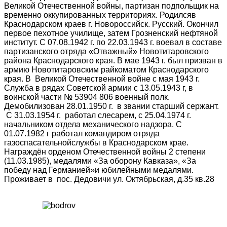
Великой Отечественной войны, партизан подпольщик на
временно оккупированных территориях. Родилсяв
Краснодарском краев г. Новороссийск. Русский. Окончил
первое пехотное училище, затем Грозненский нефтяной
институт. С 07.08.1942 г. по 22.03.1943 г. воевал в составе
партизанского отряда «Отважный» Новотитаровского
района Краснодарского края. В мае 1943 г. был призван в
армию Новотитаровским райкоматом Краснодарского
края. В Великой Отечественной войне с мая 1943 г.
Служба в рядах Советской армии с 13.05.1943 г, в
воинской части № 53904 806 военный полк.
Демобилизован 28.01.1950 г. в звании старший сержант.
С 31.03.1954 г. работал слесарем, с 25.04.1974 г.
начальником отдела механического надзора. С
01.07.1982 г работал командиром отряда
газоспасательнойслужбы в Краснодарском крае.
Награждён орденом Отечественной войны 2 степени
(11.03.1985), медалями «За оборону Кавказа», «За
победу над Германией»и юбилейными медалями.
Проживает в пос. Дедовичи ул. Октябрьская, д.35 кв.28