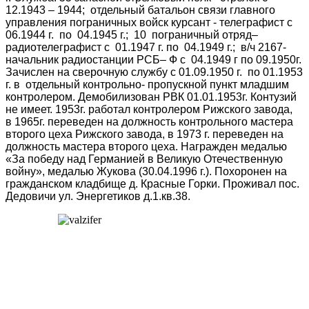
12.1943 – 1944; отдельный батальон связи главного
управления пограничных войск курсант - телеграфист с
06.1944 г. по 04.1945 г.; 10 пограничный отряд–
радиотелеграфист с 01.1947 г. по 04.1949 г.; в/ч 2167-
начальник радиостанции РСБ– Ф с 04.1949 г по 09.1950г.
Зачислен на сверочную службу с 01.09.1950 г. по 01.1953
г. в отдельный контрольно- пропускной пункт младшим
контролером. Демобилизован РВК 01.01.1953г. Контузий
не имеет. 1953г. работал контролером Рижского завода,
в 1965г. переведен на должность контрольного мастера
второго цеха Рижского завода, в 1973 г. переведен на
должность мастера второго цеха. Награжден медалью
«За победу над Германией в Великую Отечественную
войну», медалью Жукова (30.04.1996 г.). Похоронен на
гражданском кладбище д. Красные Горки. Проживал пос.
Дедовичи ул. Энергетиков д.1.кв.38.