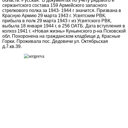
области. Русская. В документах по учёту рядового и
сержантского состава 159 Армейского запасного
стрелкового полка за 1943- 1944 г значится. Призвана в
Красную Армию 29 марта 1943 г. Усвятским РВК,
прибыла в полк 29 марта 1943 г из Усвятского РВК,
выбыла 18 января 1944 г, в 256 ОАТБ. Дата вступления в
колхоз 1941 г. «Новая жизнь» Куньинского р-на Псковской
обл. Похоронена на гражданском кладбище д. Красные
Горки. Проживала пос. Дедовичи ул. Октябрьская
д.7.кв.39.