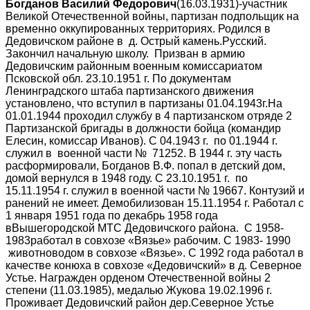
Богданов Василий Федорович
(16.03.1931)-участник
Великой Отечественной войны, партизан подпольщик на
временно оккупированных территориях. Родился в
Дедовичском районе в д. Острый камень.Русский.
Закончил начальную школу. Призван в армию
Дедовичским районным военным комиссариатом
Псковской обл. 23.10.1951 г. По документам
Ленинградского штаба партизанского движения
установлено, что вступил в партизаны 01.04.1943г.На
01.01.1944 проходил службу в 4 партизанском отряде 2
Партизанской бригады в должности бойца (командир
Елесин, комиссар Иванов). С 04.1943 г. по 01.1944 г.
служил в военной части № 71252. В 1944 г. эту часть
расформировали, Богданов В.Ф. попал в детский дом,
домой вернулся в 1948 году. С 23.10.1951 г. по
15.11.1954 г. служил в военной части № 19667. Контузий и
ранений не имеет. Демобилизован 15.11.1954 г. Работал с
1 января 1951 года по декабрь 1958 года
вВышегородской МТС Дедовичского района. С 1958-
1983работал в совхозе «Вязье» рабочим. С 1983- 1990
животноводом в совхозе «Вязье». С 1992 года работал в
качестве конюха в совхозе «Дедовичский» в д. Северное
Устье. Награжден орденом Отечественной войны 2
степени (11.03.1985), медалью Жукова 19.02.1996 г.
Проживает Дедовичский район дер.Северное Устье