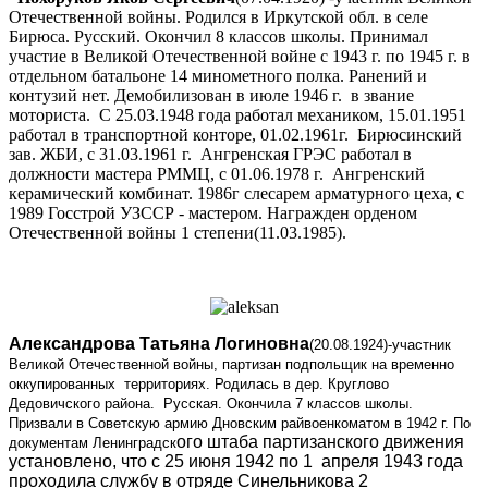
Отечественной войны. Родился в Иркутской обл. в селе
Бирюса. Русский. Окончил 8 классов школы. Принимал
участие в Великой Отечественной войне с 1943 г. по 1945 г. в
отдельном батальоне 14 минометного полка. Ранений и
контузий нет. Демобилизован в июле 1946 г. в звание
моториста. С 25.03.1948 года работал механиком, 15.01.1951
работал в транспортной конторе, 01.02.1961г. Бирюсинский
зав. ЖБИ, с 31.03.1961 г. Ангренская ГРЭС работал в
должности мастера РММЦ, с 01.06.1978 г. Ангренский
керамический комбинат. 1986г слесарем арматурного цеха, с
1989 Госстрой УЗССР - мастером. Награжден орденом
Отечественной войны 1 степени(11.03.1985).
Александрова Татьяна Логиновна
(20.08.1924)-участник
Великой Отечественной войны, партизан подпольщик на временно
оккупированных территориях. Родилась в дер. Круглово
Д
едов
ичск
ого района. Русская. Окончила 7 классов школы.
Призвали в Советскую армию Дновским райвоенкоматом в 1942 г. По
ого штаба партизанского движения
документам Ленин
град
с
к
установлено, что с 25 июня 1942 по 1 апреля 1943 года
проходила службу в отряде Синельникова 2