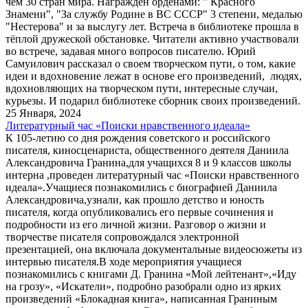
чем 30 стран мира. Награжден орденами: " Красного
Знамени", "За службу Родине в ВС СССР" 3 степени, медалью
"Нестерова" и за выслугу лет. Встреча в библиотеке прошла в
тёплой дружеской обстановке. Читатели активно участвовали
во встрече, задавая много вопросов писателю. Юрий
Самуилович рассказал о своем творческом пути, о том, какие
идеи и вдохновение лежат в основе его произведений, людях,
вдохновляющих на творческом пути, интересные случаи,
курьезы. И подарил библиотеке сборник своих произведений.
25 Января, 2024
Литературный час «Поиски нравственного идеала»
К 105-летию со дня рождения советского и российского
писателя, киносценариста, общественного деятеля Даниила
Александровича Гранина,для учащихся 8 и 9 классов школы
интерна ,проведен литературный час «Поиски нравственного
идеала».Учащиеся познакомились с биографией Даниила
Александровича,узнали, как прошло детство и юность
писателя, когда опубликовались его первые сочинения и
подробности из его личной жизни. Разговор о жизни и
творчестве писателя сопровождался электронной
презентацией, она включала документальные видеосюжеты из
интервью писателя.В ходе мероприятия учащиеся
познакомились с книгами Д. Гранина «Мой лейтенант»,«Иду
на грозу», «Искатели», подробно разобрали одно из ярких
произведений «Блокадная книга», написанная Граниным