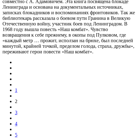
совместно с А. Адамовичем. Эта книга посвящена блокаде
Ленинграда и основана на документальных источниках,
записках блокадников и воспоминаниях фронтовиков. Так же
библиотекарь рассказала о боевом пути Гранина в Великую
Отечественную войну, участник боев под Ленинградом. В
1968 году вышла повесть «Наш комбат». Чувство
возвращения к себе прежнему, в окопы под Пулковом, где
«каждый метр … прожит, исползан на брюхе, был последней
минутой, крайней точкой, пределом голода, страха, дружбы»,
переживают герои повести «Наш комбат».
1
2
3
4
5