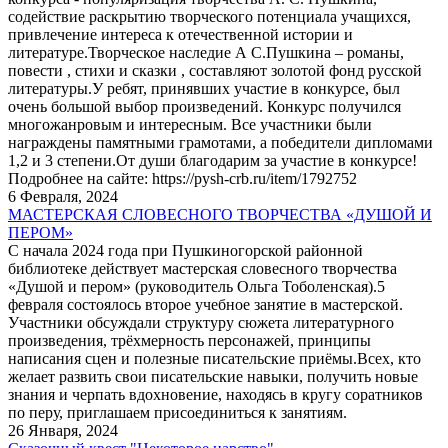
содействие раскрытию творческого потенциала учащихся,
привлечение интереса к отечественной истории и
литературе.Творческое наследие А С.Пушкина – романы,
повести , стихи и сказки , составляют золотой фонд русской
литературы.У ребят, принявших участие в конкурсе, был
очень большой выбор произведений. Конкурс получился
многожанровым и интересным. Все участники были
награждены памятными грамотами, а победители дипломами
1,2 и 3 степени.От души благодарим за участие в конкурсе!
Подробнее на сайте: https://pysh-crb.ru/item/1792752
6 Февраля, 2024
МАСТЕРСКАЯ СЛОВЕСНОГО ТВОРЧЕСТВА «ДУШОЙ И
ПЕРОМ»
С начала 2024 года при Пушкиногорской районной
библиотеке действует мастерская словесного творчества
«Душой и пером» (руководитель Ольга Тоболенская).5
февраля состоялось второе учебное занятие в мастерской.
Участники обсуждали структуру сюжета литературного
произведения, трёхмерность персонажей, принципы
написания сцен и полезные писательские приёмы.Всех, кто
желает развить свои писательские навыки, получить новые
знания и черпать вдохновение, находясь в кругу соратников
по перу, приглашаем присоединиться к занятиям.
26 Января, 2024