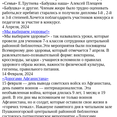
«Семья» Е.Трутнева «Бабушка наша» Алексей Плещеев
«Бабушка» и другие. Членам жюри было трудно оценивать
работы,все иребятап старались и получили дипломы I-й , 2-й
и 3-й степеней.Хочется поблагодарить участников конкурса и
педагогов за участие в конкурсе.
4 Апреля, 2024
«Мы выбираем здоровье!»
«Мы выбираем здоровье!» - так назывались уроки, которые
провели для учеников 7-х классов сотрудники центральной
районной библиотеки.Эти мероприятия были посвящены
Всемирному дню здоровья, который отмечается 7 апреля. В
развлекательно-познавательной форме: викторины,
кроссворды, загадки - учащиеся вспомнили о правилах
здорового образа жизни, важности физической культуры,
гигиены, правильного питания.
14 Февраля, 2024
«Дорогами Афганистана»
15 февраля — день вывода советских войск из Афганистана,
день памяти воинов — интернационалистов. Эта
необъявленная война, которая длилась 9 лет, 1 месяц и 19
дней. В эти дни мы вспоминаем не только воинов
Афганистана, но и солдат, которые оставили свои жизни в
«горячих точках». Накануне памятного дня в читальном зале
Пушкиногорской центральной районной библиотеки
состоялось патриотическое мероприятие «Дорогами