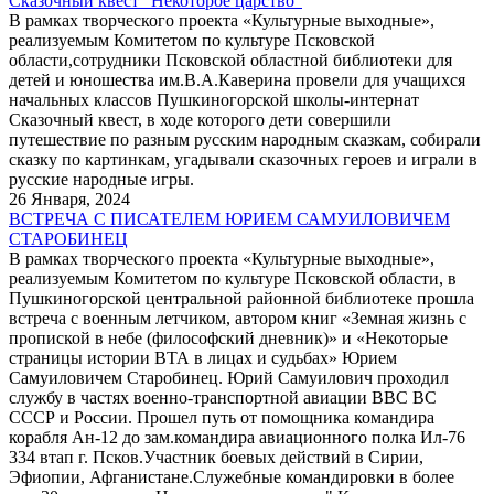
Сказочный квест "Некоторое царство"
В рамках творческого проекта «Культурные выходные»,
реализуемым Комитетом по культуре Псковской
области,сотрудники Псковской областной библиотеки для
детей и юношества им.В.А.Каверина провели для учащихся
начальных классов Пушкиногорской школы-интернат
Сказочный квест, в ходе которого дети совершили
путешествие по разным русским народным сказкам, собирали
сказку по картинкам, угадывали сказочных героев и играли в
русские народные игры.
26 Января, 2024
ВСТРЕЧА С ПИСАТЕЛЕМ ЮРИЕМ САМУИЛОВИЧЕМ
СТАРОБИНЕЦ
В рамках творческого проекта «Культурные выходные»,
реализуемым Комитетом по культуре Псковской области, в
Пушкиногорской центральной районной библиотеке прошла
встреча с военным летчиком, автором книг «Земная жизнь с
пропиской в небе (философский дневник)» и «Некоторые
страницы истории ВТА в лицах и судьбах» Юрием
Самуиловичем Старобинец. Юрий Самуилович проходил
службу в частях военно-транспортной авиации ВВС ВС
СССР и России. Прошел путь от помощника командира
корабля Ан-12 до зам.командира авиационного полка Ил-76
334 втап г. Псков.Участник боевых действий в Сирии,
Эфиопии, Афганистане.Служебные командировки в более