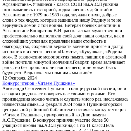
Афганистана».Учащиеся 7 класса СОШ им.А.С.Пушкина
познакомились с историей, ходом военных действий в
Афганистане с 1979 по 1989 года, звучали стихи, добрые
слова о тех людях, которые защищали нашу Родину и те не
вернулись домой с той войны. Ветеран боевых действий в
Афганистане Кондратюк В.И. рассказал как мужественно и
профессионально выполняли свой долг наши солдаты, как в
сложнейших условиях проявляли наши стойкость и
благородство, сохраняли верность военной присяге и долгу,
исполнив в их честь песни «Память», «Кукушка» , «Родина
моя». В заключение мероприятия память павших в афганской
войне почтили минутой молчания.Говорят, время залечивает
раны, но без прошлого нет настоящего, и не может быть
будущего. Ведь пока мы помним - мы живём.
12 Февраля, 2024
Конкурс чтецов «Читаем Пушкина»
Александр Сергеевич Пушкин – солнце русской поэзии, он и
сегодня продолжает покорять нас своими строками. Его
произведения можно читать и слушать много раз, наслаждаясь
изяществом языка.12 февраля 2024 года в Пушкиногорской
центральной районной библиотеке состоялся конкурс чтецов
«Читаем Пушкина», приуроченный ко Дню памяти
А.С.Пушкина. В конкурсе приняли участие более 50
учащихся школы им.А.С.Пушкина,с 1 по 11 класс.Цель
конкурса - популяризация творчества А. С. Пушкина,