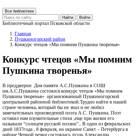
Все библиотеки
Найти
Войти
Библиотечный портал Псковской области
Главная
Пушкиногорский район
Конкурс чтецов «Мы помним Пушкина творенья»
Конкурс чтецов «Мы помним
Пушкина творенья»
В преддверии Дня памяти А.С.Пушкина в СОШ
им.А.С.Пушкина состоялся конкурс чтецов «Мы помним
Пушкина творенья» организованный Пушкиногорской
центральной районной библиотекой.Трудно найти в нашей
стране человека, который бы не знал и не любил
замечательных произведений поэта А.С. Пушкина. Поэт
оставил нам изумительные стихи ,еще при жизни его
называли “солнцем русской поэзии”.. В один из февральских
дней 1837года , 8 февраля, на окраине Санкт – Петербурга в
районе Черной речки состоялась дуэль Александра