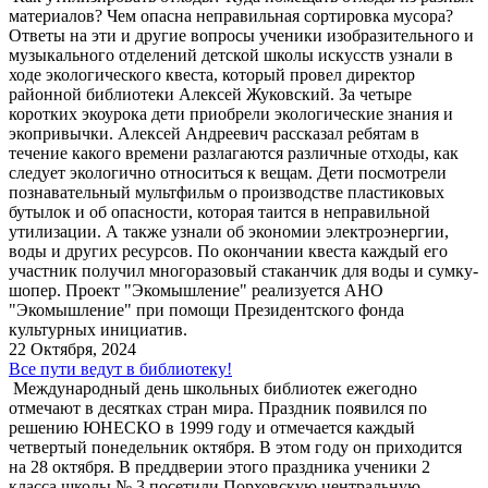
материалов? Чем опасна неправильная сортировка мусора?
Ответы на эти и другие вопросы ученики изобразительного и
музыкального отделений детской школы искусств узнали в
ходе экологического квеста, который провел директор
районной библиотеки Алексей Жуковский. За четыре
коротких экоурока дети приобрели экологические знания и
экопривычки. Алексей Андреевич рассказал ребятам в
течение какого времени разлагаются различные отходы, как
следует экологично относиться к вещам. Дети посмотрели
познавательный мультфильм о производстве пластиковых
бутылок и об опасности, которая таится в неправильной
утилизации. А также узнали об экономии электроэнергии,
воды и других ресурсов. По окончании квеста каждый его
участник получил многоразовый стаканчик для воды и сумку-
шопер. Проект "Экомышление" реализуется АНО
"Экомышление" при помощи Президентского фонда
культурных инициатив.
22 Октября, 2024
Все пути ведут в библиотеку!
Международный день школьных библиотек ежегодно
отмечают в десятках стран мира. Праздник появился по
решению ЮНЕСКО в 1999 году и отмечается каждый
четвертый понедельник октября. В этом году он приходится
на 28 октября. В преддверии этого праздника ученики 2
класса школы № 3 посетили Порховскую центральную