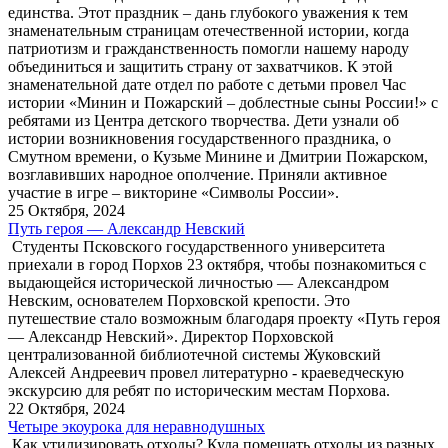
единства. Этот праздник – дань глубокого уважения к тем
знаменательным страницам отечественной истории, когда
патриотизм и гражданственность помогли нашему народу
объединиться и защитить страну от захватчиков. К этой
знаменательной дате отдел по работе с детьми провел Час
истории «Минин и Пожарский – доблестные сыны России!» с
ребятами из Центра детского творчества. Дети узнали об
истории возникновения государственного праздника, о
Смутном времени, о Кузьме Минине и Дмитрии Пожарском,
возглавивших народное ополчение. Приняли активное
участие в игре – викторине «Символы России».
25 Октября, 2024
Путь героя — Александр Невский
Студенты Псковского государственного университета
приехали в город Порхов 23 октября, чтобы познакомиться с
выдающейся исторической личностью — Александром
Невским, основателем Порховской крепости. Это
путешествие стало возможным благодаря проекту «Путь героя
— Александр Невский». Директор Порховской
централизованной библиотечной системы Жуковский
Алексей Андреевич провел литературно - краеведческую
экскурсию для ребят по историческим местам Порхова.
22 Октября, 2024
Четыре экоурока для неравнодушных
Как утилизировать отходы? Куда помещать отходы из разных