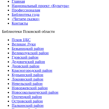
Главная
Национальный проект «Культура»
Профессионалам
Библиотека года
«Читаем сказки»
Контакты
Библиотеки Псковской области
Псков ЦБС
Великие Луки
Бежаницкий район
Великолукский район
Гдовский район
Дедовичский район
Дновский район
Красногородский район
Куньинский район
Локнянский район
Невельский район
Новоржевский район
Новосокольнический район
Опочецкий район
Островский район
Палкинский район