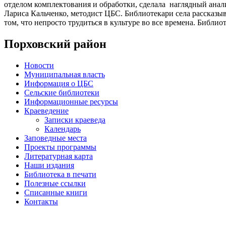
отделом комплектования и обработки, сделала наглядный анал
Лариса Кальченко, методист ЦБС. Библиотекари села рассказы
том, что непросто трудиться в культуре во все времена. Библи
Порховский район
Новости
Муниципальная власть
Информация о ЦБС
Сельские библиотеки
Информационные ресурсы
Краеведение
Записки краеведа
Календарь
Заповедные места
Проекты программы
Литературная карта
Наши издания
Библиотека в печати
Полезные ссылки
Списанные книги
Контакты