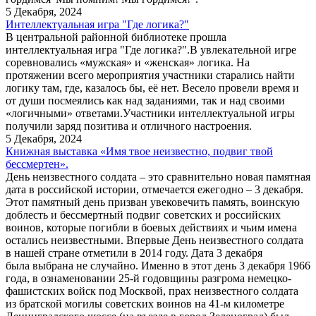
5 Декабря, 2024
Интеллектуальная игра "Где логика?"
В центральной районной библиотеке прошла
интеллектуальная игра "Где логика?".В увлекательной игре
соревновались «мужская» и «женская» логика. На
протяжении всего мероприятия участники старались найти
логику там, где, казалось бы, её нет. Весело провели время и
от души посмеялись как над заданиями, так и над своими
«логичными» ответами.Участники интеллектуальной игры
получили заряд позитива и отличного настроения.
5 Декабря, 2024
Книжная выставка «Имя твое неизвестно, подвиг твой
бессмертен».
День неизвестного солдата – это сравнительно новая памятная
дата в российской истории, отмечается ежегодно – 3 декабря.
Этот памятный день призван увековечить память, воинскую
доблесть и бессмертный подвиг советских и российских
воинов, которые погибли в боевых действиях и чьим имена
остались неизвестными. Впервые День неизвестного солдата
в нашей стране отметили в 2014 году. Дата 3 декабря
была выбрана не случайно. Именно в этот день 3 декабря 1966
года, в ознаменовании 25-й годовщины разгрома немецко-
фашистских войск под Москвой, прах неизвестного солдата
из братской могилы советских воинов на 41-м километре