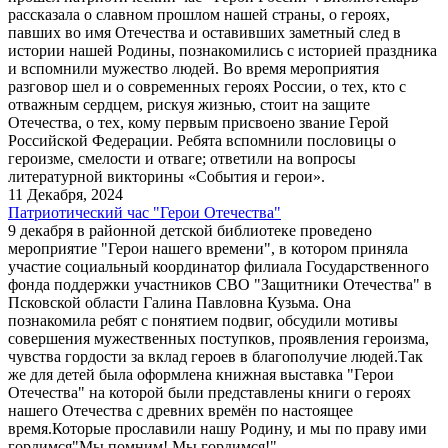
рассказала о славном прошлом нашей страны, о героях,
павших во имя Отечества и оставивших заметный след в
истории нашей Родины, познакомились с историей праздника
и вспомнили мужество людей. Во время мероприятия
разговор шел и о современных героях России, о тех, кто с
отважным сердцем, рискуя жизнью, стоит на защите
Отечества, о тех, кому первым присвоено звание Герой
Российской Федерации. Ребята вспомнили пословицы о
героизме, смелости и отваге; ответили на вопросы
литературной викторины «События и герои».
11 Декабря, 2024
Патриотический час "Герои Отечества"
9 декабря в районной детской библиотеке проведено
мероприятие "Герои нашего времени", в котором приняла
участие социальный координатор филиала Государственного
фонда поддержки участников СВО "Защитники Отечества" в
Псковской области Галина Павловна Кузьма. Она
познакомила ребят с понятием подвиг, обсудили мотивы
совершения мужественных поступков, проявления героизма,
чувства гордости за вклад героев в благополучие людей.Так
же для детей была оформлена книжная выставка "Герои
Отечества" на которой были представлены книги о героях
нашего Отечества с древних времён по настоящее
время.Которые прославили нашу Родину, и мы по праву ими
гордимся"Мы помним! Мы гордимся!".