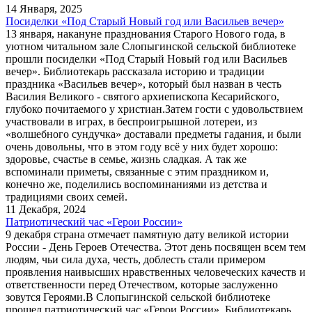
14 Января, 2025
Посиделки «Под Старый Новый год или Васильев вечер»
13 января, накануне празднования Старого Нового года, в
уютном читальном зале Слопыгинской сельской библиотеке
прошли посиделки «Под Старый Новый год или Васильев
вечер». Библиотекарь рассказала историю и традиции
праздника «Васильев вечер», который был назван в честь
Василия Великого - святого архиепископа Кесарийского,
глубоко почитаемого у христиан.Затем гости с удовольствием
участвовали в играх, в беспроигрышной лотереи, из
«волшебного сундучка» доставали предметы гадания, и были
очень довольны, что в этом году всё у них будет хорошо:
здоровье, счастье в семье, жизнь сладкая. А так же
вспоминали приметы, связанные с этим праздником и,
конечно же, поделились воспоминаниями из детства и
традициями своих семей.
11 Декабря, 2024
Патриотический час «Герои России»
9 декабря страна отмечает памятную дату великой истории
России - День Героев Отечества. Этот день посвящен всем тем
людям, чьи сила духа, честь, доблесть стали примером
проявления наивысших нравственных человеческих качеств и
ответственности перед Отечеством, которые заслуженно
зовутся Героями.В Слопыгинской сельской библиотеке
прошел патриотический час «Герои России». Библиотекарь