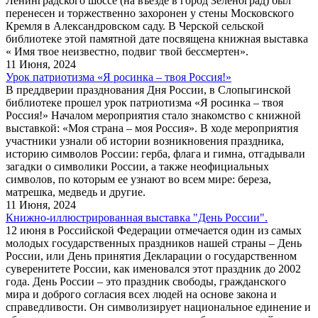
Ленинградского шоссе (на въезде в город Зеленоград) был
перенесен и торжественно захоронен у стены Московского
Кремля в Александровском саду. В Черской сельской
библиотеке этой памятной дате посвящена книжная выставка
« Имя твое неизвестно, подвиг твой бессмертен».
11 Июня, 2024
Урок патриотизма «Я росинка – твоя Россия!»
В преддверии празднования Дня России, в Слопыгинской
библиотеке прошел урок патриотизма «Я росинка – твоя
Россия!» Началом мероприятия стало знакомство с книжной
выставкой: «Моя страна – моя Россия». В ходе мероприятия
участники узнали об истории возникновения праздника,
историю символов России: герба, флага и гимна, отгадывали
загадки о символики России, а также неофициальных
символов, по которым ее узнают во всем мире: береза,
матрешка, медведь и другие.
11 Июня, 2024
Книжно-иллюстрированная выставка "День России".
12 июня в Российской Федерации отмечается один из самых
молодых государственных праздников нашей страны – День
России, или День принятия Декларации о государственном
суверенитете России, как именовался этот праздник до 2002
года. День России – это праздник свободы, гражданского
мира и доброго согласия всех людей на основе закона и
справедливости. Он символизирует национальное единение и