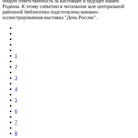
общую ответственность за настоящее и будущее нашей
Родины. К этому событию в читальном зале центральной
районной библиотеки подготовлена книжно-
иллюстрированная выставка "День России".
1
2
3
4
5
6
7
8