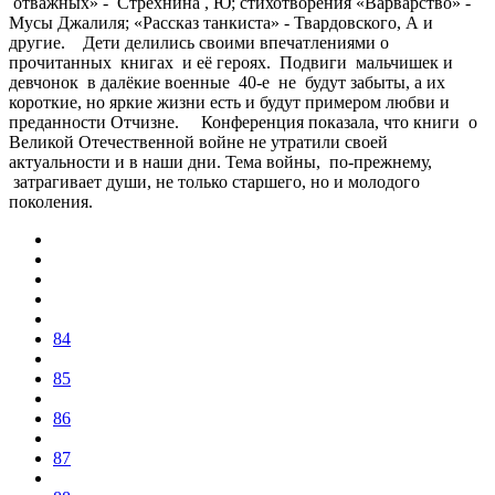
отважных» - Стрехнина , Ю; стихотворения «Варварство» -
Мусы Джалиля; «Рассказ танкиста» - Твардовского, А и
другие. Дети делились своими впечатлениями о
прочитанных книгах и её героях. Подвиги мальчишек и
девчонок в далёкие военные 40-е не будут забыты, а их
короткие, но яркие жизни есть и будут примером любви и
преданности Отчизне. Конференция показала, что книги о
Великой Отечественной войне не утратили своей
актуальности и в наши дни. Тема войны, по-прежнему,
затрагивает души, не только старшего, но и молодого
поколения.
84
85
86
87