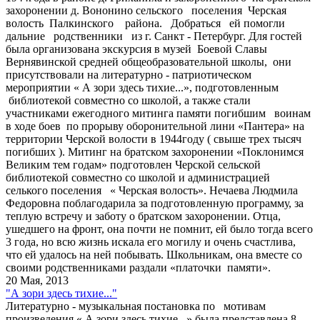
захоронении д. Вононино сельского поселения Черская
волость Палкинского района. Добраться ей помогли
дальние родственники из г. Санкт - Петербург. Для гостей
была организована экскурсия в музей Боевой Славы
Вернявинской средней общеобразовательной школы, они
присутствовали на литературно - патриотическом
мероприятии « А зори здесь тихие...», подготовленным
библиотекой совместно со школой, а также стали
участниками ежегодного митинга памяти погибшим воинам
в ходе боев по прорыву оборонительной лини «Пантера» на
территории Черской волости в 1944году ( свыше трех тысяч
погибших ). Митинг на братском захоронении «Поклонимся
Великим тем годам» подготовлен Черской сельской
библиотекой совместно со школой и администрацией
селького поселения « Черская волость». Нечаева Людмила
Федоровна поблагодарила за подготовленную программу, за
теплую встречу и заботу о братском захоронении. Отца,
ушедшего на фронт, она почти не помнит, ей было тогда всего
3 года, но всю жизнь искала его могилу и очень счастлива,
что ей удалось на ней побывать. Школьникам, она вместе со
своими родственниками раздали «платочки памяти».
20 Мая, 2013
"А зори здесь тихие..."
Литературно - музыкальная постановка по мотивам
произведения « А зори здесь тихие...» была представлена 8