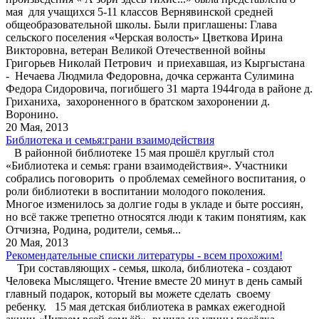
мая для учащихся 5-11 классов Вернявинской средней
общеобразовательной школы. Были приглашены: Глава
сельского поселения «Черская волость» Цветкова Ирина
Викторовна, ветеран Великой Отечественной войны
Григорьев Николай Петрович и приехавшая, из Кыргыстана
- Нечаева Людмила Федоровна, дочка сержанта Сулимина
Федора Сидоровича, погибшего 31 марта 1944года в районе д.
Гриханиха, захороненного в братском захоронении д.
Воронино.
20 Мая, 2013
Библиотека и семья:грани взаимодействия
В районной библиотеке 15 мая прошёл круглый стол
«Библиотека и семья: грани взаимодействия». Участники
собрались поговорить о проблемах семейного воспитания, о
роли библиотеки в воспитании молодого поколения.
Многое изменилось за долгие годы в укладе и быте россиян,
но всё также трепетно относятся люди к таким понятиям, как
Отчизна, Родина, родители, семья...
20 Мая, 2013
Рекомендательные списки литературы - всем прохожим!
Три составляющих - семья, школа, библиотека - создают
Человека Мыслящего. Чтение вместе 20 минут в день самый
главный подарок, который вы можете сделать своему
ребенку. 15 мая детская библиотека в рамках ежегодной