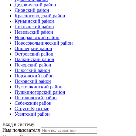
Дедовичский район
Дновский район
Красногородский район
Куньинский район
Локнянский район
Невельский район
Новоржевский район
Новосокольнический район
Опочецкий район
Островский район
Палкинский район
Печорский район
Плюсский район
Порховский район
Псковский район
Пустошкинский район
Пушкиногорский район
Пыталовский район
Себежский район
Струги Красные
Усвятский район
Вход в систему
Имя пользователя