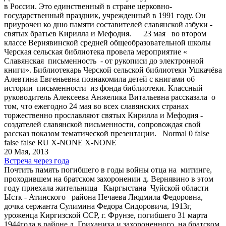
в России. Это единственный в стране церковно-
государственный праздник, учрежденный в 1991 году. Он
приурочен ко дню памяти составителей славянской азбуки -
святых братьев Кирилла и Мефодия. 23 мая во втором
классе Вернявинской средней общеобразовательной школы
Черская сельская библиотека провела мероприятие «
Славянская письменность - от рукописи до электронной
книги». Библиотекарь Черской сельской библиотеки Ушкачёва
Алевтина Евгеньевна познакомила детей с книгами об
истории письменности из фонда библиотеки. Классный
руководитель Алексеева Анжелика Витальевна рассказала о
том, что ежегодно 24 мая во всех славянских странах
торжественно прославляют святых Кирилла и Мефодия -
создателей славянской письменности, сопровождая свой
рассказ показом тематической презентации. Normal 0 false
false false RU X-NONE X-NONE
20 Мая, 2013
Встреча через года
Почтить память погибшего в годы войны отца на митинге,
проходившем на братском захоронении д. Вернявино в этом
году приехала жительница Кыргыстана Чуйской области
Ыстк - Атинского района Нечаева Людмила Федоровна,
дочка сержанта Сулимина Федора Сидоровича, 1913г,
уроженца Киргизской ССР, г. Фрунзе, погибшего 31 марта
1944года в районе д. Гриханиха и захороненного на братском