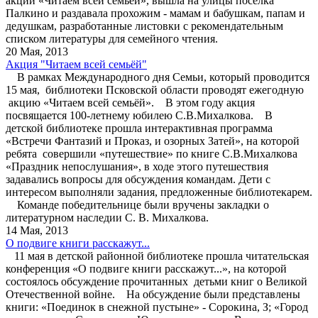
акции «Читаем всей семьёй», вышла на улицы посёлка
Палкино и раздавала прохожим - мамам и бабушкам, папам и
дедушкам, разработанные листовки с рекомендательным
списком литературы для семейного чтения.
20 Мая, 2013
Акция "Читаем всей семьёй"
В рамках Международного дня Семьи, который проводится
15 мая, библиотеки Псковской области проводят ежегодную
акцию «Читаем всей семьёй». В этом году акция
посвящается 100-летнему юбилею С.В.Михалкова. В
детской библиотеке прошла интерактивная программа
«Встречи Фантазий и Проказ, и озорных Затей», на которой
ребята совершили «путешествие» по книге С.В.Михалкова
«Праздник непослушания», в ходе этого путешествия
задавались вопросы для обсуждения командам. Дети с
интересом выполняли задания, предложенные библиотекарем.
Команде победительнице были вручены закладки о
литературном наследии С. В. Михалкова.
14 Мая, 2013
О подвиге книги расскажут...
11 мая в детской районной библиотеке прошла читательская
конференция «О подвиге книги расскажут...», на которой
состоялось обсуждение прочитанных детьми книг о Великой
Отечественной войне. На обсуждение были представлены
книги: «Поединок в снежной пустыне» - Сорокина, З; «Город