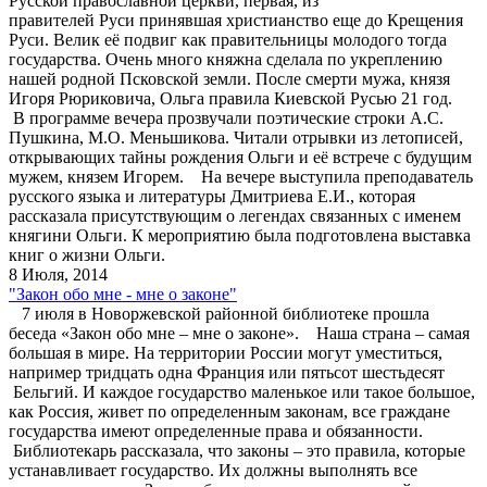
Русской православной церкви, первая, из
правителей Руси принявшая христианство еще до Крещения
Руси. Велик её подвиг как правительницы молодого тогда
государства. Очень много княжна сделала по укреплению
нашей родной Псковской земли. После смерти мужа, князя
Игоря Рюриковича, Ольга правила Киевской Русью 21 год.
В программе вечера прозвучали поэтические строки А.С.
Пушкина, М.О. Меньшикова. Читали отрывки из летописей,
открывающих тайны рождения Ольги и её встрече с будущим
мужем, князем Игорем. На вечере выступила преподаватель
русского языка и литературы Дмитриева Е.И., которая
рассказала присутствующим о легендах связанных с именем
княгини Ольги. К мероприятию была подготовлена выставка
книг о жизни Ольги.
8 Июля, 2014
"Закон обо мне - мне о законе"
7 июля в Новоржевской районной библиотеке прошла
беседа «Закон обо мне – мне о законе». Наша страна – самая
большая в мире. На территории России могут уместиться,
например тридцать одна Франция или пятьсот шестьдесят
Бельгий. И каждое государство маленькое или такое большое,
как Россия, живет по определенным законам, все граждане
государства имеют определенные права и обязанности.
Библиотекарь рассказала, что законы – это правила, которые
устанавливает государство. Их должны выполнять все