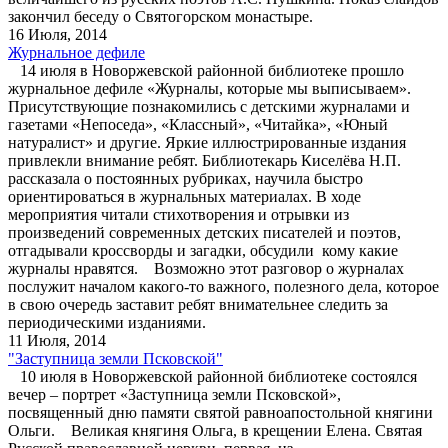
закончил беседу о Святогорском монастыре.
16 Июля, 2014
Журнальное дефиле
14 июля в Новоржевской районной библиотеке прошло
журнальное дефиле «Журналы, которые мы выписываем».
Присутствующие познакомились с детскими журналами и
газетами «Непоседа», «Классный», «Читайка», «Юный
натуралист» и другие. Яркие иллюстрированные издания
привлекли внимание ребят. Библиотекарь Киселёва Н.П.
рассказала о постоянных рубриках, научила быстро
ориентироваться в журнальных материалах. В ходе
мероприятия читали стихотворения и отрывки из
произведений современных детских писателей и поэтов,
отгадывали кроссворды и загадки, обсудили кому какие
журналы нравятся. Возможно этот разговор о журналах
послужит началом какого-то важного, полезного дела, которое
в свою очередь заставит ребят внимательнее следить за
периодическими изданиями.
11 Июля, 2014
"Заступница земли Псковской"
10 июля в Новоржевской районной библиотеке состоялся
вечер – портрет «Заступница земли Псковской»,
посвященный дню памяти святой равноапостольной княгини
Ольги. Великая княгиня Ольга, в крещении Елена. Святая