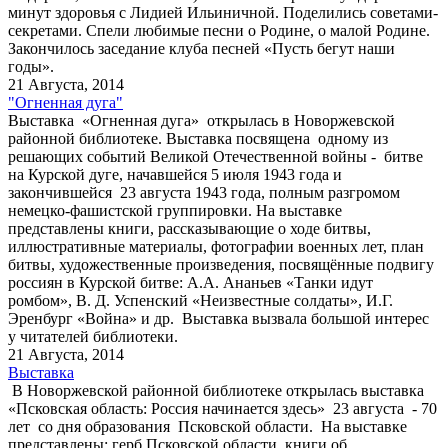
минут здоровья с Лидией Ильиничной. Поделились советами-
секретами. Спели любимые песни о Родине, о малой Родине.
Закончилось заседание клуба песней «Пусть бегут наши
годы».
21 Августа, 2014
"Огненная дуга"
Выставка «Огненная дуга» открылась в Новоржевской
районной библиотеке. Выставка посвящена одному из
решающих событий Великой Отечественной войны - битве
на Курской дуге, начавшейся 5 июля 1943 года и
закончившейся 23 августа 1943 года, полным разгромом
немецко-фашистской группировки. На выставке
представлены книги, рассказывающие о ходе битвы,
иллюстративные материалы, фотографии военных лет, план
битвы, художественные произведения, посвящённые подвигу
россиян в Курской битве: А.А. Ананьев «Танки идут
ромбом», В. Д. Успенский «Неизвестные солдаты», И.Г.
Эренбург «Война» и др. Выставка вызвала большой интерес
у читателей библиотеки.
21 Августа, 2014
Выставка
В Новоржевской районной библиотеке открылась выставка
«Псковская область: Россия начинается здесь» 23 августа - 70
лет со дня образования Псковской области. На выставке
представлены: герб Псковской области, книги об