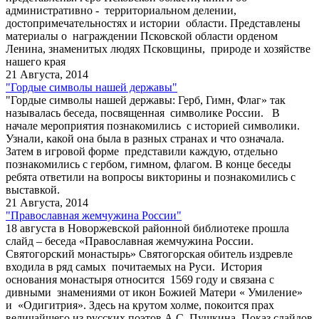
административно - территориальном делении,
достопримечательностях и истории области. Представлены
материалы о награждении Псковской области орденом
Ленина, знаменитых людях Псковщины, природе и хозяйстве
нашего края
21 Августа, 2014
"Гордые символы нашей державы"
"Гордые символы нашей державы: Герб, Гимн, Флаг» так
называлась беседа, посвященная символике России. В
начале мероприятия познакомились с историей символики.
Узнали, какой она была в разных странах и что означала.
Затем в игровой форме представили каждую, отдельно
познакомились с гербом, гимном, флагом. В конце беседы
ребята ответили на вопросы викторины и познакомились с
выставкой.
21 Августа, 2014
"Православная жемчужина России"
18 августа в Новоржевской районной библиотеке прошла
слайд – беседа «Православная жемчужина России.
Святогорский монастырь» Святогорская обитель издревле
входила в ряд самых почитаемых на Руси. История
основания монастыря относится 1569 году и связана с
дивными знамениями от икон Божией Матери « Умиление»
и «Одигитрия». Здесь на крутом холме, покоится прах
величайшего из русских поэтов А.С. Пушкина. Показ слайдов