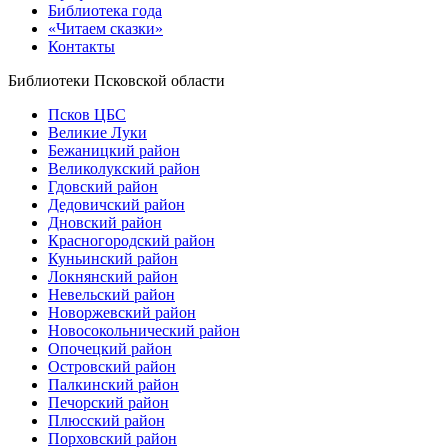
Библиотека года
«Читаем сказки»
Контакты
Библиотеки Псковской области
Псков ЦБС
Великие Луки
Бежаницкий район
Великолукский район
Гдовский район
Дедовичский район
Дновский район
Красногородский район
Куньинский район
Локнянский район
Невельский район
Новоржевский район
Новосокольнический район
Опочецкий район
Островский район
Палкинский район
Печорский район
Плюсский район
Порховский район