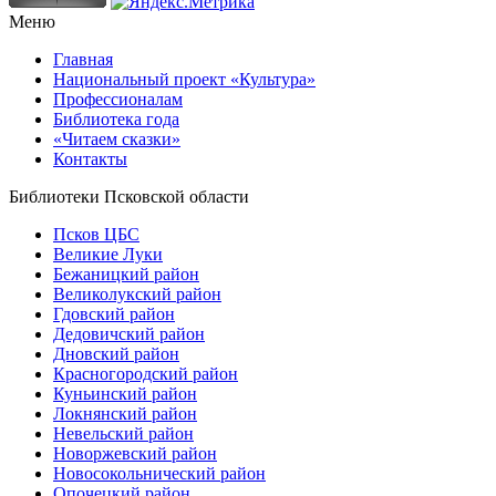
Меню
Главная
Национальный проект «Культура»
Профессионалам
Библиотека года
«Читаем сказки»
Контакты
Библиотеки Псковской области
Псков ЦБС
Великие Луки
Бежаницкий район
Великолукский район
Гдовский район
Дедовичский район
Дновский район
Красногородский район
Куньинский район
Локнянский район
Невельский район
Новоржевский район
Новосокольнический район
Опочецкий район