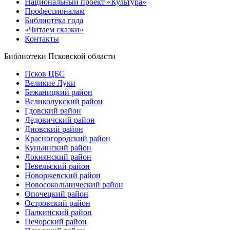
Национальный проект «Культура»
Профессионалам
Библиотека года
«Читаем сказки»
Контакты
Библиотеки Псковской области
Псков ЦБС
Великие Луки
Бежаницкий район
Великолукский район
Гдовский район
Дедовичский район
Дновский район
Красногородский район
Куньинский район
Локнянский район
Невельский район
Новоржевский район
Новосокольнический район
Опочецкий район
Островский район
Палкинский район
Печорский район