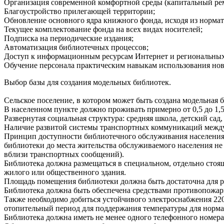
Организация современной комфортной среды (капитальный ре
Благоустройство прилегающей территории;
Обновление основного ядра книжного фонда, исходя из нормат
Текущее комплектование фонда на всех видах носителей;
Подписка на периодические издания;
Автоматизация библиотечных процессов;
Доступ к информационным ресурсам Интернет и региональных
Обучение персонала практическим навыкам использования но
Выбор базы для создания модельных библиотек.
Сельское поселение, в котором может быть создана модельная
В населенном пункте должно проживать примерно от 0,5 до 1,5
Развернутая социальная структура: средняя школа, детский сад,
Наличие развитой системы транспортных коммуникаций межд
Принцип доступности библиотечного обслуживания населения 
библиотеки до места жительства обслуживаемого населения не
вблизи транспортных сообщений).
Библиотека должна размещаться в специальном, отдельно сто
жилого или общественного здания.
Площадь помещения библиотеки должна быть достаточна для ра
Библиотека должна быть обеспечена средствами противопожарно
Также необходимо добиться устойчивого электроснабжения 220
отопительный период для поддержания температуры для норма
Библиотека должна иметь не менее одного телефонного номера