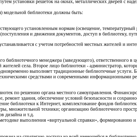
путем установки решеток на окнах, металлических дверей с на
) модельной библиотеки должны быть:
тствующего установленным нормам (освещение, температурный р
(поступления и движения документов, доступ в библиотеку, пут
танавливается с учетом потребностей местных жителей и интен
ого библиотечного менеджера (заведующего), ответственного в 
 жителей села. Второе лицо библиотеки - администратор, кото
и одновременно выполняет традиционные библиотечные услуги. 
 техническими средствами и современными информационными ре
иотек по решению органа местного самоуправления. Финансиров
, ремонт здания, обеспечение условий безопасности и сохранн
ние библиотеки к Интернет, комплектование фондов библиотек 
уры, множительной техники; организацию библиотечного простр
в дизайна и т.д.
, методике выполнения «виртуальной справки», формированию 
рована на стратегию доступа ко всей имеющейся в библиотечн