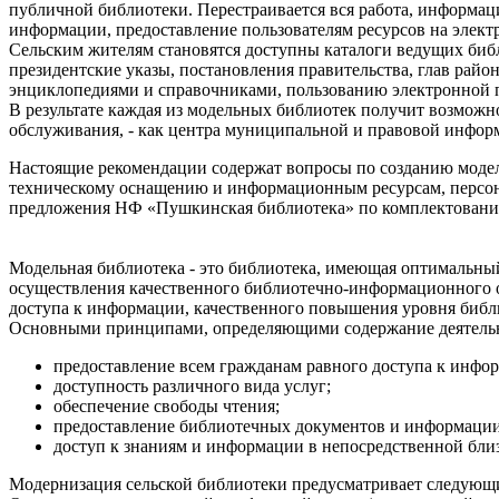
публичной библиотеки. Перестраивается вся работа, информац
информации, предоставление пользователям ресурсов на элект
Сельским жителям становятся доступны каталоги ведущих биб
президентские указы, постановления правительства, глав рай
энциклопедиями и справочниками, пользованию электронной 
В результате каждая из модельных библиотек получит возмож
обслуживания, - как центра муниципальной и правовой информ
Настоящие рекомендации содержат вопросы по созданию модел
техническому оснащению и информационным ресурсам, персона
предложения НФ «Пушкинская библиотека» по комплектованию
Модельная библиотека - это библиотека, имеющая оптимальн
осуществления качественного библиотечно-информационного о
доступа к информации, качественного повышения уровня библ
Основными принципами, определяющими содержание деятельно
предоставление всем гражданам равного доступа к инфо
доступность различного вида услуг;
обеспечение свободы чтения;
предоставление библиотечных документов и информации 
доступ к знаниям и информации в непосредственной близ
Модернизация сельской библиотеки предусматривает следующ