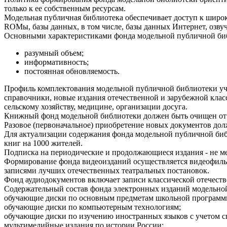
только к ее собственным ресурсам.
Модельная публичная библиотека обеспечивает доступ к широ
ROMы, базы данных, в том числе, базы данных Интернет, озвуч
Основными характеристиками фонда модельной публичной биб
разумный объем;
информативность;
постоянная обновляемость.
Профиль комплектования модельной публичной библиотеки учи
справочники, новые издания отечественной и зарубежной класс
сельскому хозяйству, медицине, организации досуга.
Книжный фонд модельной библиотеки должен быть очищен от ус
Разовое (первоначальное) приобретение новых документов дол
Для актуализации содержания фонда модельной публичной библ
книг на 1000 жителей.
Подписка на периодические и продолжающиеся издания - не ме
Формирование фонда видеоизданий осуществляется видеофильм
записями лучших отечественных театральных постановок.
Фонд аудиодокументов включает записи классической отечест
Содержательный состав фонда электронных изданий модельно
обучающие диски по основным предметам школьной программ
обучающие диски по компьютерным технологиям;
обучающие диски по изучению иностранных языков с учетом с
мультимедийные издания по истории России;