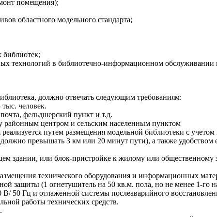
монт помещения);
ивов областного модельного стандарта;
 библиотек;
вых технологий в библиотечно-информационном обслуживании п
 библиотека, должно отвечать следующим требованиям:
 тыс. человек.
 почта, фельдшерский пункт и т.д.
у районным центром и сельским населенным пунктом
реализуется путем размещения модельной библиотеки с учетом 
 должно превышать 3 км или 20 минут пути), а также удобством
ящем здании, или блок-пристройке к жилому или общественному
змещения технического оборудования и информационных материа
й защиты (1 огнетушитель на 50 кв.м. пола, но не менее 1-го 
 В/ 50 Гц и отлаженной системы послеаварийного восстановлен
льной работы технических средств.
.