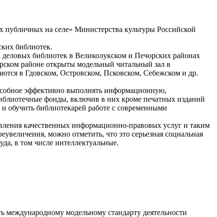
х публичных на селе» Министерства культуры Российской
ских библиотек.
и деловых библиотек в Великолукском и Печорских районах
рском районе открыты модельный читальный зал в
ются в Гдовском, Островском, Псковском, Себежском и др.
пособное эффективно выполнять информационную,
библиотечные фонды, включив в них кроме печатных изданий
 и обучить библиотекарей работе с современными
тавления качественных информационно-правовых услуг и таким
еувеличения, можно отметить, что это серьезная социальная
да, в том числе интеллектуальные.
ать международному модельному стандарту деятельности