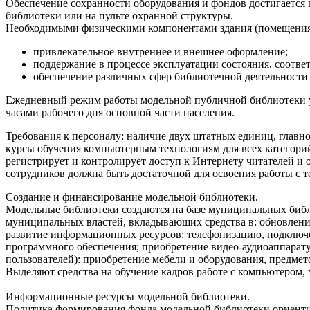
Обеспечение сохранности оборудования и фондов достигается 
библиотеки или на пульте охранной структуры.
Необходимыми физическими компонентами здания (помещения
привлекательное внутреннее и внешнее оформление;
поддержание в процессе эксплуатации состояния, соотве
обеспечение различных сфер библиотечной деятельности 
Ежедневный режим работы модельной публичной библиотеки ус
часами рабочего дня основной части населения.
Требования к персоналу: наличие двух штатных единиц, главн
курсы обучения компьютерным технологиям для всех категорий
регистрирует и контролирует доступ к Интернету читателей 
сотрудников должна быть достаточной для освоения работы с
Создание и финансирование модельной библиотеки.
Модельные библиотеки создаются на базе муниципальных библ
муниципальных властей, вкладывающих средства в: обновление
развитие информационных ресурсов: телефонизацию, подключе
программного обеспечения; приобретение видео-аудиоаппарат
пользователей): приобретение мебели и оборудования, предмето
Выделяют средства на обучение кадров работе с компьютером
Информационные ресурсы модельной библиотеки.
Политика формирования фонда модельной библиотеки ориенти