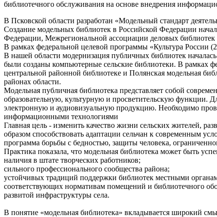
библиотечного обслуживания на основе внедрения информаци
В Псковской области разработан «Модельный стандарт деятел
Создание модельных библиотек в Российской Федерации начал
Федерации, Межрегиональной ассоциации деловых библиотек 
В рамках федеральной целевой программы «Культура России (20
В нашей области модернизация публичных библиотек началась
были созданы компьютерные сельские библиотеки. В рамках ф
центральной районной библиотеке и Полянская модельная библ
районах области.
Модельная публичная библиотека представляет собой соврем
образовательную, культурную и просветительскую функции. Дл
электронную и аудиовизуальную продукцию. Необходимо прове
информационными технологиями
Главная цель - изменить качество жизни сельских жителей, р
образом способствовать адаптации сельчан к современным усло
программа борьбы с бедностью, защиты человека, ограниченног
Практика показала, что модельная библиотека может быть усп
наличия в штате творческих работников;
сильного профессионального сообщества района;
устойчивых традиций поддержки библиотек местными органам
соответствующих нормативам помещений и библиотечного обо
развитой инфраструктуры села.
В понятие «модельная библиотека» вкладывается широкий смыс