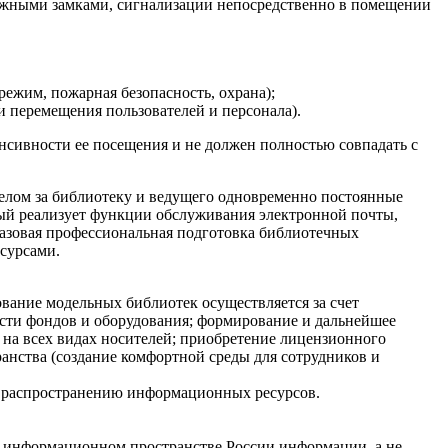
дежными замками, сигнализации непосредственно в помещении
ежим, пожарная безопасность, охрана);
и перемещения пользователей и персонала).
сивности ее посещения и не должен полностью совпадать с
целом за библиотеку и ведущего одновременно постоянные
рый реализует функции обслуживания электронной почты,
Базовая профессиональная подготовка библиотечных
сурсами.
ание модельных библиотек осуществляется за счет
ости фондов и оборудования; формирование и дальнейшее
на всех видах носителей; приобретение лицензионного
анства (создание комфортной среды для сотрудников и
и распространению информационных ресурсов.
о-информационном пространстве России информации, а не