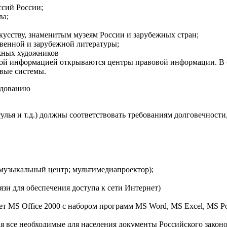
ссий России;
ва;
усству, знаменитым музеям России и зарубежных стран;
венной и зарубежной литературы;
ежных художников
ой информацией открываются центры правовой информации. В б
вые системы.
удованию
улья и т.д.) должны соответствовать требованиям долговечнос
 музыкальный центр; мультимедиапроектор);
язи для обеспечения доступа к сети Интернет)
 MS Office 2000 c набором программ MS Word, MS Excel, MS Pow
 все необходимые для населения документы Российского законо