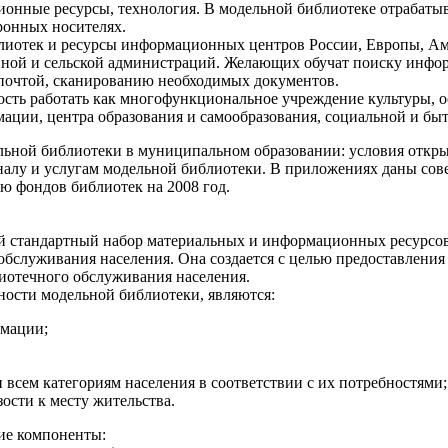
ионные ресурсы, технология. В модельной библиотеке отрабаты
ронных носителях.
лиотек и ресурсы информационных центров России, Европы, Ам
онной и сельской администраций. Желающих обучат поиску инфор
почтой, сканированию необходимых документов.
ность работать как многофункциональное учреждение культуры
ации, центра образования и самообразования, социальной и бы
ьной библиотеки в муниципальном образовании: условия открыт
лу и услугам модельной библиотеки. В приложениях даны сове
 фондов библиотек на 2008 год.
ый стандартный набор материальных и информационных ресурсо
бслуживания населения. Она создается с целью предоставлени
иотечного обслуживания населения.
сти модельной библиотеки, являются:
рмации;
всем категориям населения в соответствии с их потребностями;
ости к месту жительства.
ие компоненты: