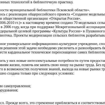
онных технологий в библиотечную практику.
ьности муниципальной библиотеки Псковской области».
ось с реализации общероссийского проекта «Создание модельны
и общественной организации «Открытая Россия».
06-2010 гг.)» к настоящему времени создано 70 модельных сель
 в 2006 году, когда при поддержке Межрегиональной ассоциаци
едеральной целевой программы «Культура России» в Пушкиного
иотека. Проекты модернизации сельских библиотек разрабатыва
енное универсальное информационно-культурное учреждение, с
я решения этой задачи необходимо увеличить и разнообразить 
сти кардинальное техническое переоснащение самих библиотек
азвить у них новые интеллектуальные потребности путем предос
виям жизни, помочь им занять свою нишу на рынке труда. Без пр
о в возможностях получения знаний, выхода на новые рынки тру
ешно создана только при следующих условиях:
и самоуправления;
рудования;
л. Прежде всего, это стремление приблизиться и соответствов