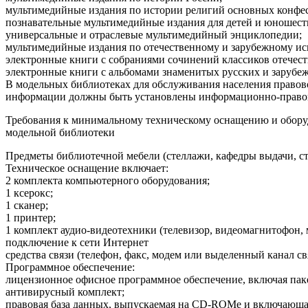
мультимедийные издания по истории религий основных конфе
познавательные мультимедийные издания для детей и юношест
универсальные и отраслевые мультимедийный энциклопедии;
мультимедийные издания по отечественному и зарубежному иск
электронные книги с собраниями сочинений классиков отечест
электронные книги с альбомами знаменитых русских и заруб
В модельных библиотеках для обслуживания населения правов
информации должны быть установлены информационно-право
Требования к минимальному техническому оснащению и обор
модельной библиотеки
Предметы библиотечной мебели (стеллажи, кафедры выдачи, ст
Техническое оснащение включает:
2 комплекта компьютерного оборудования;
1 ксерокс;
1 сканер;
1 принтер;
1 комплект аудио-видеотехники (телевизор, видеомагнитофон,
подключение к сети Интернет
средства связи (телефон, факс, модем или выделенный канал св
Программное обеспечение:
лицензионное офисное программное обеспечение, включая пакет
антивирусный комплект;
правовая база данных, выпускаемая на CD-ROMе и включающая