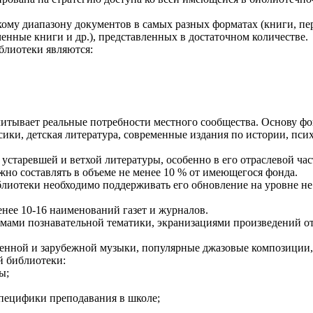
кому диапазону документов в самых разных форматах (книги, п
енные книги и др.), представленных в достаточном количестве.
лиотеки являются:
тывает реальные потребности местного сообщества. Основу фо
ики, детская литература, современные издания по истории, псих
таревшей и ветхой литературы, особенно в его отраслевой час
жно составлять в объеме не менее 10 % от имеющегося фонда.
иотеки необходимо поддерживать его обновление на уровне не м
нее 10-16 наименований газет и журналов.
ами познавательной тематики, экранизациями произведений от
венной и зарубежной музыки, популярные джазовые композиции
й библиотеки:
ы;
пецифики преподавания в школе;