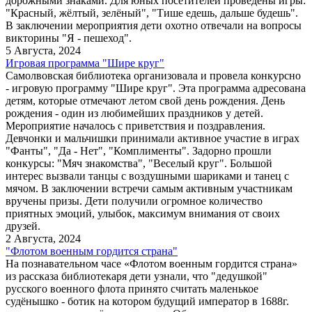
дорожными знаками. Для юных посетителей проведены игры:
"Красный, жёлтый, зелёный", "Тише едешь, дальше будешь".
В заключении мероприятия дети охотно отвечали на вопросы
викторины "Я - пешеход".
5 Августа, 2024
Игровая программа "Шире круг"
Самолвовская библиотека организовала и провела конкурсно
- игровую программу "Шире круг". Эта программа адресована
детям, которые отмечают летом свой день рождения. День
рождения - один из любимейших праздников у детей.
Мероприятие началось с приветствия и поздравления.
Девчонки и мальчишки принимали активное участие в играх
"Фанты", "Да - Нет", "Комплименты". Задорно прошли
конкурсы: "Мяч знакомства", "Веселый круг". Большой
интерес вызвали танцы с воздушными шариками и танец с
мячом. В заключении встречи самым активным участникам
вручены призы. Дети получили огромное количество
приятных эмоций, улыбок, максимум внимания от своих
друзей.
2 Августа, 2024
"Флотом военным гордится страна"
На познавательном часе «Флотом военным гордится страна»
из рассказа библиотекаря дети узнали, что "дедушкой"
русского военного флота принято считать маленькое
судёнышко - ботик на котором будущий император в 1688г.