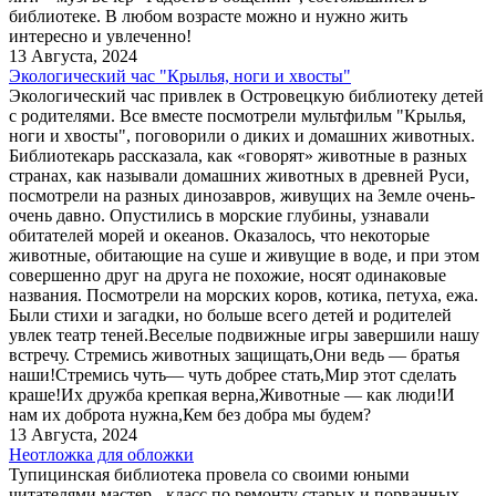
библиотеке. В любом возрасте можно и нужно жить
интересно и увлеченно!
13 Августа, 2024
Экологический час "Крылья, ноги и хвосты"
Экологический час привлек в Островецкую библиотеку детей
с родителями. Все вместе посмотрели мультфильм "Крылья,
ноги и хвосты", поговорили о диких и домашних животных.
Библиотекарь рассказала, как «говорят» животные в разных
странах, как называли домашних животных в древней Руси,
посмотрели на разных динозавров, живущих на Земле очень-
очень давно. Опустились в морские глубины, узнавали
обитателей морей и океанов. Оказалось, что некоторые
животные, обитающие на суше и живущие в воде, и при этом
совершенно друг на друга не похожие, носят одинаковые
названия. Посмотрели на морских коров, котика, петуха, ежа.
Были стихи и загадки, но больше всего детей и родителей
увлек театр теней.Веселые подвижные игры завершили нашу
встречу. Стремись животных защищать,Они ведь — братья
наши!Стремись чуть— чуть добрее стать,Мир этот сделать
краше!Их дружба крепкая верна,Животные — как люди!И
нам их доброта нужна,Кем без добра мы будем?
13 Августа, 2024
Неотложка для обложки
Тупицинская библиотека провела со своими юными
читателями мастер - класс по ремонту старых и порванных