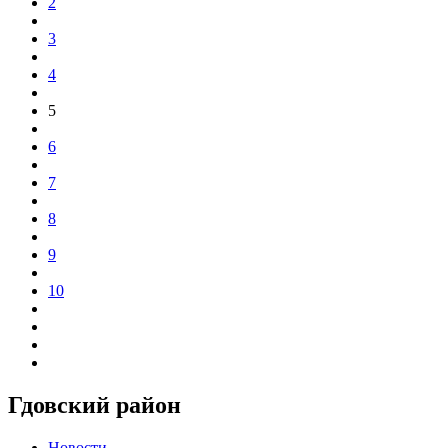
2
3
4
5
6
7
8
9
10
Гдовский район
Новости