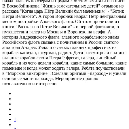
начал плавать по озёрам и прудам. Об этом зачитали из книги
В.Воскобойникова "Жизнь замечательных детей" отрывок из
рассказа "Когда царь Пётр Великий был маленьким" - "Ботик
Петра Великого". А город Воронеж избрал Пётр центральным
местом постройки Азовского флота. Об этом прочитали из
книги "Рассказы о Петре Великом" - о первой флотилии, о
путешествии галер из Москвы в Воронеж, на верфи. А
история Андреевского флага, главного корабельного знамя
Российского флота связана с почитанием в России святого
апостола Андрея. Узнали о самых главных профессиях на
корабле: капитан, штурман, радист. Дети рассмотрели в книге
главные корабли флота Петра I: фрегат, галера, линейный
корабль и из чего делали корабли, какие самые большие, какие
поменьше и когда может ходить галера. Ребята поучаствовали
в "Морской викторине". Сделали оригами «пароход» и узнали
основные части парохода. Мероприятие прошло
познавательно и интересно
1