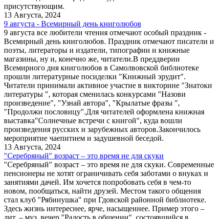
присутствующим.
13 Августа, 2024
9 августа - Всемирный день книголюбов
9 августа все любители чтения отмечают особый праздник -
Всемирный день книголюбов. Праздник отмечают писатели и
поэты, литераторы и издатели, типографии и книжные
магазины, ну и, конечно же, читатели.В преддверии
Всемирного дня книголюбов в Самолвовской библиотеке
прошли литературные посиделки "Книжный эрудит".
Читатели принимали активное участие в викторине "Знатоки
литературы ", которая сменилась конкурсами "Назови
произведение", "Узнай автора", "Крылатые фразы ",
"Продолжи пословицу".Для читателей оформлена книжная
выставка"Солнечные встречи с книгой", куда вошли
произведения русских и зарубежных авторов.Закончилось
мероприятие чаепитием и задушевной беседой.
13 Августа, 2024
"Серебряный" возраст – это время не для скуки
"Серебряный" возраст – это время не для скуки. Современные
пенсионеры не хотят ограничивать себя заботами о внуках и
занятиями дачей. Им хочется попробовать себя в чем-то
новом, пообщаться, найти друзей. Местом такого общения
стал клуб "Рябинушка" при Гдовской районной библиотеке.
Здесь жизнь интереснее, ярче, насыщеннее. Пример этого –
лит. – муз. вечер "Радость в общении", состоявшийся в