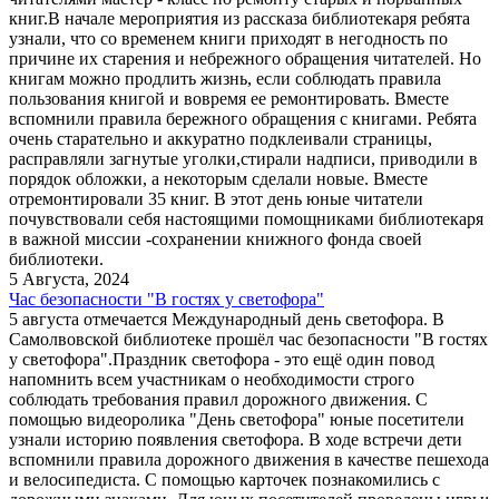
книг.В начале мероприятия из рассказа библиотекаря ребята
узнали, что со временем книги приходят в негодность по
причине их старения и небрежного обращения читателей. Но
книгам можно продлить жизнь, если соблюдать правила
пользования книгой и вовремя ее ремонтировать. Вместе
вспомнили правила бережного обращения с книгами. Ребята
очень старательно и аккуратно подклеивали страницы,
расправляли загнутые уголки,стирали надписи, приводили в
порядок обложки, а некоторым сделали новые. Вместе
отремонтировали 35 книг. В этот день юные читатели
почувствовали себя настоящими помощниками библиотекаря
в важной миссии -сохранении книжного фонда своей
библиотеки.
5 Августа, 2024
Час безопасности "В гостях у светофора"
5 августа отмечается Международный день светофора. В
Самолвовской библиотеке прошёл час безопасности "В гостях
у светофора".Праздник светофора - это ещё один повод
напомнить всем участникам о необходимости строго
соблюдать требования правил дорожного движения. С
помощью видеоролика "День светофора" юные посетители
узнали историю появления светофора. В ходе встречи дети
вспомнили правила дорожного движения в качестве пешехода
и велосипедиста. С помощью карточек познакомились с