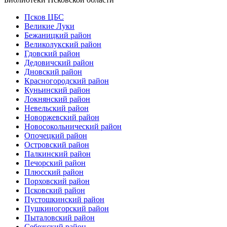
Псков ЦБС
Великие Луки
Бежаницкий район
Великолукский район
Гдовский район
Дедовичский район
Дновский район
Красногородский район
Куньинский район
Локнянский район
Невельский район
Новоржевский район
Новосокольнический район
Опочецкий район
Островский район
Палкинский район
Печорский район
Плюсский район
Порховский район
Псковский район
Пустошкинский район
Пушкиногорский район
Пыталовский район
Себежский район