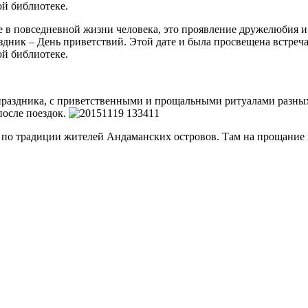
ой библиотеке.
 в повседневной жизни человека, это проявление дружелюбия и
аздник – День приветствий. Этой дате и была просвещена встреч
ой библиотеке.
праздника, с приветственными и прощальными ритуалами разных
осле поездок.
по традиции жителей Андаманских островов. Там на прощание по