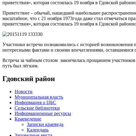
приветствия», которая состоялась 19 ноября в Гдовской районн
Приветствие – обычай, нашедший наибольшее распространение
масштабное, что с 21 ноября 1973года даже стал отмечаться пр
приветствия», которая состоялась 19 ноября в Гдовской районн
Участники встречи познакомились с историей возникновения 
интересными фактами и своими впечатлениями, оставшимися п
Встреча за чайным столом закончилась прощанием участников 
путь был лёгким.
Гдовский район
Новости
Муниципальная власть
Информация о ЦБС
Сельские библиотеки
Информационные ресурсы
Краеведение
Записки краеведа
Календарь
Заповедные места