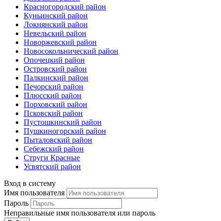
Красногородский район
Куньинский район
Локнянский район
Невельский район
Новоржевский район
Новосокольнический район
Опочецкий район
Островский район
Палкинский район
Печорский район
Плюсский район
Порховский район
Псковский район
Пустошкинский район
Пушкиногорский район
Пыталовский район
Себежский район
Струги Красные
Усвятский район
Вход в систему
Имя пользователя
Пароль
Неправильные имя пользователя или пароль