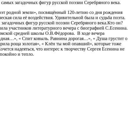
з самых загадочных фигур русской поэзии Серебряного века.
Поэт родной земли», посвящённый 120-летию со дня рождения
еская сила её воздействия. Удивительной была и судьба поэта.
х загадочных фигур русской поэзии Серебряного века.Кто он?
мила участников литературного вечера с биографией С.Есенина.
Яммской средней школы О.В.Фёдорова. В ходе вечера
родная…», « Спит ковыль. Равнина дорогая…», « Душа грустит о
рила роща золотая», « Клён ты мой опавший», которые тоже
чется надеяться, что интерес к творчеству Сергея Есенина не
покойно и тепло.