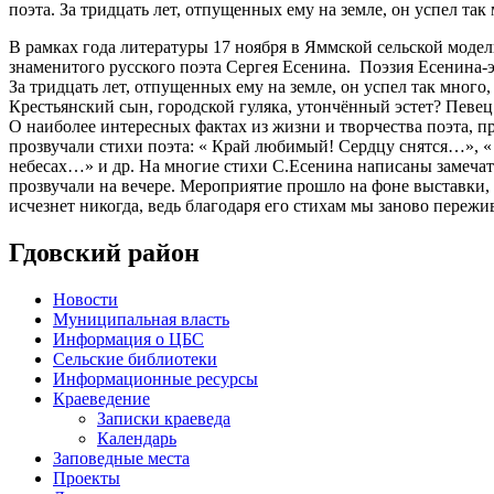
поэта. За тридцать лет, отпущенных ему на земле, он успел та
В рамках года литературы 17 ноября в Яммской сельской моде
знаменитого русского поэта Сергея Есенина. Поэзия Есенина-эт
За тридцать лет, отпущенных ему на земле, он успел так мног
Крестьянский сын, городской гуляка, утончённый эстет? Певец
О наиболее интересных фактах из жизни и творчества поэта, 
прозвучали стихи поэта: « Край любимый! Сердцу снятся…», « 
небесах…» и др. На многие стихи С.Есенина написаны замеча
прозвучали на вечере. Мероприятие прошло на фоне выставки, 
исчезнет никогда, ведь благодаря его стихам мы заново переж
Гдовский район
Новости
Муниципальная власть
Информация о ЦБС
Сельские библиотеки
Информационные ресурсы
Краеведение
Записки краеведа
Календарь
Заповедные места
Проекты