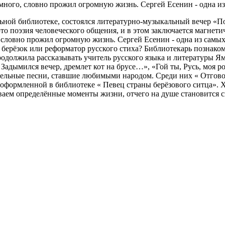
к много, словно прожил огромную жизнь. Сергей Есенин - одна и
льной библиотеке, состоялся литературно-музыкальный вечер «
о поэзия человеческого общения, и в этом заключается магнетич
о, словно прожил огромную жизнь. Сергей Есенин - одна из самы
 берёзок или реформатор русского стиха? Библиотекарь познако
продолжила рассказывать учитель русского языка и литературы 
Задымился вечер, дремлет кот на брусе…», «Гой ты, Русь, моя 
тельные песни, ставшие любимыми народом. Среди них « Отгово
оформленной в библиотеке « Певец страны берёзового ситца». Хо
иваем определённые моменты жизни, отчего на душе становится с