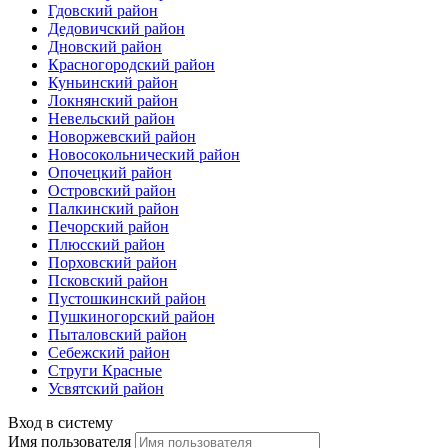
Гдовский район
Дедовичский район
Дновский район
Красногородский район
Куньинский район
Локнянский район
Невельский район
Новоржевский район
Новосокольнический район
Опочецкий район
Островский район
Палкинский район
Печорский район
Плюсский район
Порховский район
Псковский район
Пустошкинский район
Пушкиногорский район
Пыталовский район
Себежский район
Струги Красные
Усвятский район
Вход в систему
Имя пользователя