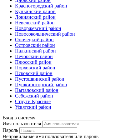
Дновский район
Красногородский район
Куньинский район
Локнянский район
Невельский район
Новоржевский район
Новосокольнический район
Опочецкий район
Островский район
Палкинский район
Печорский район
Плюсский район
Порховский район
Псковский район
Пустошкинский район
Пушкиногорский район
Пыталовский район
Себежский район
Струги Красные
Усвятский район
Вход в систему
Имя пользователя
Пароль
Неправильные имя пользователя или пароль