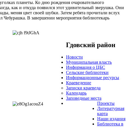
х уголках планеты. Ко дню рождения очаровательного
огда, как и откуда появился этот удивительный зверушка. Они
иады, меняя цвет своей шубки. Затем ребята прочитали вслух
пел Чебурашка. В завершении мероприятия библиотекарь
Гдовский район
Новости
Муниципальная власть
Информация о ЦБС
Сельские библиотеки
Информационные ресурсы
Краеведение
Записки краеведа
Календарь
Заповедные места
Проекты
Литературная
карта
Наши издания
Библиотека в