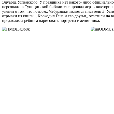
Эдуарда Успенского. У праздника нет какого- либо официальног
персонажа в Тупицинской библиотеке прошла игра - викторина 
узнали о том, что ,,отцом,, Чебурашки является писатель Э. У
отрывки из книги ,, Крокодил Гена и его друзья,, ответили н
предложила ребятам нарисовать портреты именинника.