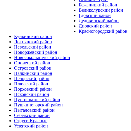
Бежаницкий район
Великолукский район
Гдовский район
Дедовичский район
Дновский район
Красногородский район
Куньинский район
Локнянский район
Невельский район
Новоржевский район
Новосокольнический район
Опочецкий район
Островский район
Палкинский район
Печорский район
Плюсский район
Порховский район
Псковский район
Пустошкинский район
Пушкиногорский район
Пыталовский район
Себежский район
Струги Красные
Усвятский район