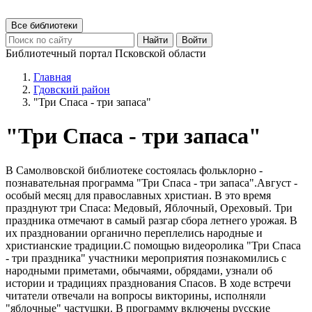
Все библиотеки
Найти
Войти
Библиотечный портал Псковской области
Главная
Гдовский район
"Три Спаса - три запаса"
"Три Спаса - три запаса"
В Самолвовской библиотеке состоялась фольклорно -
познавательная программа "Три Спаса - три запаса".Август -
особый месяц для православных христиан. В это время
празднуют три Спаса: Медовый, Яблочный, Ореховый. Три
праздника отмечают в самый разгар сбора летнего урожая. В
их праздновании органично переплелись народные и
христианские традиции.С помощью видеоролика "Три Спаса
- три праздника" участники мероприятия познакомились с
народными приметами, обычаями, обрядами, узнали об
истории и традициях празднования Спасов. В ходе встречи
читатели отвечали на вопросы викторины, исполняли
"яблочные" частушки. В программу включены русские