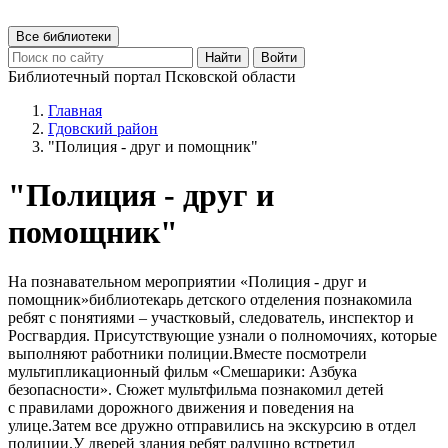
Все библиотеки
Найти
Войти
Библиотечный портал Псковской области
Главная
Гдовский район
"Полиция - друг и помощник"
"Полиция - друг и
помощник"
На познавательном мероприятии «Полиция - друг и
помощник»библиотекарь детского отделения познакомила
ребят с понятиями – участковый, следователь, инспектор и
Росгвардия. Присутствующие узнали о полномочиях, которые
выполняют работники полиции.Вместе посмотрели
мультипликационный фильм «Смешарики: Азбука
безопасности». Сюжет мультфильма познакомил детей
с правилами дорожного движения и поведения на
улице.Затем все дружно отправились на экскурсию в отдел
полиции.У дверей здания ребят радушно встретил