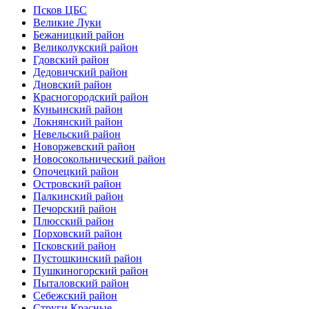
Псков ЦБС
Великие Луки
Бежаницкий район
Великолукский район
Гдовский район
Дедовичский район
Дновский район
Красногородский район
Куньинский район
Локнянский район
Невельский район
Новоржевский район
Новосокольнический район
Опочецкий район
Островский район
Палкинский район
Печорский район
Плюсский район
Порховский район
Псковский район
Пустошкинский район
Пушкиногорский район
Пыталовский район
Себежский район
Струги Красные